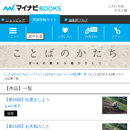
マイナビBOOKS
こんにちは、
ゲスト様
関連情報サイト
ショッピング
編集部ブログ
カート
0
メニュー
お気に入り
会員登録
ログイン
[ことばのかたち]トップ
>
[ことばのかたち]ジャンル別記事一覧
>
【作品】一覧
【第16回】仕度をしよう
なみの亜子
短歌
【第15回】お天気のこと