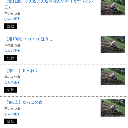
【第11回】そんなこんなを詠んでおります（その
三）
草の立つ山
なみの亜子
短歌
【第10回】つくつくぼうし
草の立つ山
なみの亜子
短歌
【第9回】川へ行く
草の立つ山
なみの亜子
短歌
【第8回】葉っぱの森
草の立つ山
なみの亜子
短歌