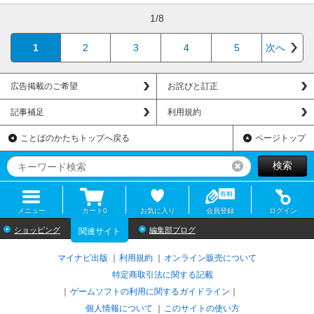
1/8
1
2
3
4
5
次へ
広告掲載のご希望
お詫びと訂正
記事補足
利用規約
ことばのかたちトップへ戻る
ページトップ
検索
リセット
メニュー
カート
0
お気に入り
会員登録
ログイン
ショッピング
編集部ブログ
関連サイト
マイナビ出版
利用規約
オンライン販売について
特定商取引法に関する記載
ゲームソフトの利用に関するガイドライン
｜
個人情報について
このサイトの使い方