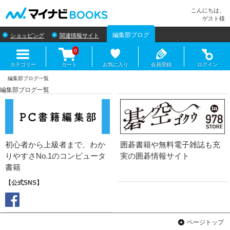
マイナビBOOKS
こんにちは、
ゲスト様
編集部ブログ
ショッピング
関連情報サイト
0
カテゴリー
カート
お気に入り
会員登録
ログイン
編集部ブログ一覧
囲碁書籍や無料電子雑誌も充
初心者から上級者まで、わか
実の囲碁情報サイト
りやすさNo.1のコンピュータ
書籍
【公式SNS】
ページトップ