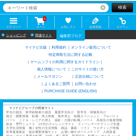
検索
リセット
0
カテゴリー
カート
お気に入り
会員登録
ログイン
ショッピング
関連サイト
編集部ブログ
マイナビ出版
利用規約
オンライン販売について
特定商取引法に関する記載
ゲームソフトの利用に関するガイドライン
｜
個人情報について
このサイトの使い方
メールマガジン
広告出稿について
よくあるご質問
お問い合わせ
PURCHASE GUIDE (ENGLISH)
マイナビグループの関連サイト
学生の就活
留学経験者の就活
看護学生向け
医学生・研修医向け
独立・開業情報
転職・求人情報
海外求人
転職エージェント
アルバイト
パート
ミドル・シニアの求人
福祉・介護の転職／パート
高校生の進路情報
総合・専門ニュース
10代のチャレンジサイト
ティーンマーケティング支援
大学生活情報
働く女性の生活情報
雑誌・書籍・ソフト
ウエディング情報
世界遺産検定
総合農業情報サイト
お買い物サポートメディア
人材派遣
Web・ゲーム業界の転職
20代・第二新卒
新卒紹介
転職コンサルティング