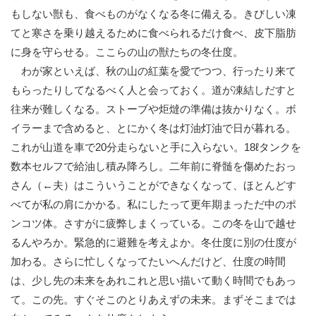
もしない獣も、食べものがなくなる冬に備える。きびしい凍
てと寒さを乗り越えるために食べられるだけ食べ、皮下脂肪
に身を守らせる。ここらの山の獣たちの冬仕度。
わが家といえば、秋の山の紅葉を愛でつつ、行ったり来て
もらったりしてなるべく人と会っておく。道が凍結しだすと
往来が難しくなる。ストーブや炬燵の準備は抜かりなく。ボ
イラーまで含めると、とにかく冬は灯油灯油で日が暮れる。
これが山道を車で20分走らないと手に入らない。18ℓタンクを
数本セルフで給油し積み降ろし。二年前に脊髄を傷めたおっ
さん（←夫）はこういうことができなくなって、ほとんどす
べてが私の肩にかかる。私にしたって更年期まっただ中のポ
ンコツ体。さすがに疲弊しまくっている。この冬を山で越せ
るんやろか。緊急的に避難を考えよか。冬仕度に別の仕度が
加わる。さらに忙しくなってたいへんだけど、仕度の時間
は、少し先の未来をあれこれと思い描いて動く時間でもあっ
て。この先。すぐそこのとりあえずの未来。まずそこまでは