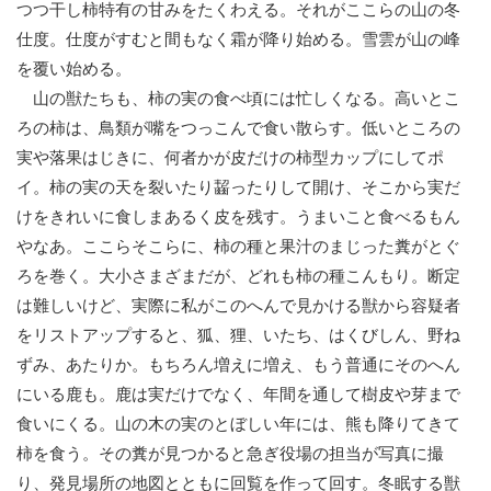
つつ干し柿特有の甘みをたくわえる。それがここらの山の冬
仕度。仕度がすむと間もなく霜が降り始める。雪雲が山の峰
を覆い始める。
山の獣たちも、柿の実の食べ頃には忙しくなる。高いとこ
ろの柿は、鳥類が嘴をつっこんで食い散らす。低いところの
実や落果はじきに、何者かが皮だけの柿型カップにしてポ
イ。柿の実の天を裂いたり齧ったりして開け、そこから実だ
けをきれいに食しまあるく皮を残す。うまいこと食べるもん
やなあ。ここらそこらに、柿の種と果汁のまじった糞がとぐ
ろを巻く。大小さまざまだが、どれも柿の種こんもり。断定
は難しいけど、実際に私がこのへんで見かける獣から容疑者
をリストアップすると、狐、狸、いたち、はくびしん、野ね
ずみ、あたりか。もちろん増えに増え、もう普通にそのへん
にいる鹿も。鹿は実だけでなく、年間を通して樹皮や芽まで
食いにくる。山の木の実のとぼしい年には、熊も降りてきて
柿を食う。その糞が見つかると急ぎ役場の担当が写真に撮
り、発見場所の地図とともに回覧を作って回す。冬眠する獣