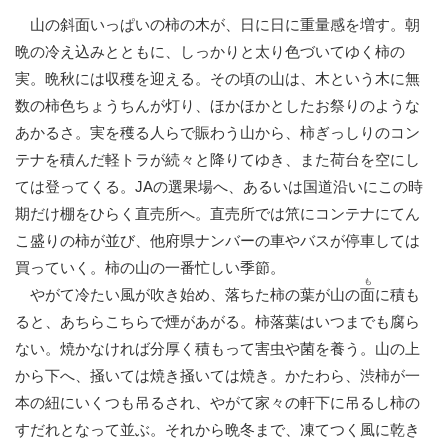
山の斜面いっぱいの柿の木が、日に日に重量感を増す。朝
晩の冷え込みとともに、しっかりと太り色づいてゆく柿の
実。晩秋には収穫を迎える。その頃の山は、木という木に無
数の柿色ちょうちんが灯り、ほかほかとしたお祭りのような
あかるさ。実を穫る人らで賑わう山から、柿ぎっしりのコン
テナを積んだ軽トラが続々と降りてゆき、また荷台を空にし
ては登ってくる。JAの選果場へ、あるいは国道沿いにこの時
期だけ棚をひらく直売所へ。直売所では笊にコンテナにてん
こ盛りの柿が並び、他府県ナンバーの車やバスが停車しては
買っていく。柿の山の一番忙しい季節。
も
やがて冷たい風が吹き始め、落ちた柿の葉が山の
面
に積も
ると、あちらこちらで煙があがる。柿落葉はいつまでも腐ら
ない。焼かなければ分厚く積もって害虫や菌を養う。山の上
から下へ、掻いては焼き掻いては焼き。かたわら、渋柿が一
本の紐にいくつも吊るされ、やがて家々の軒下に吊るし柿の
すだれとなって並ぶ。それから晩冬まで、凍てつく風に乾き