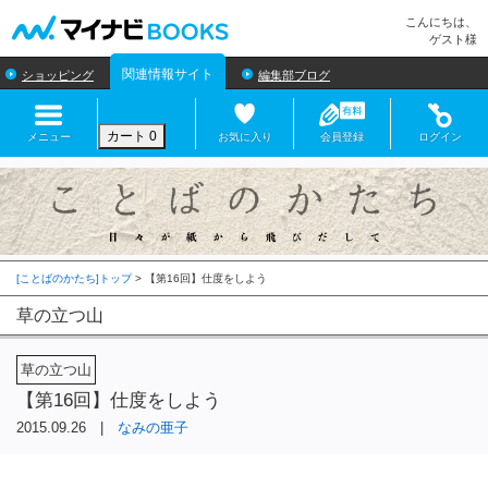
マイナビBOOKS
こんにちは、
ゲスト様
関連情報サイト
ショッピング
編集部ブログ
カート
0
メニュー
お気に入り
会員登録
ログイン
[ことばのかたち]トップ
>
草の立つ山
草の立つ山
【第16回】仕度をしよう
2015.09.26 |
なみの亜子