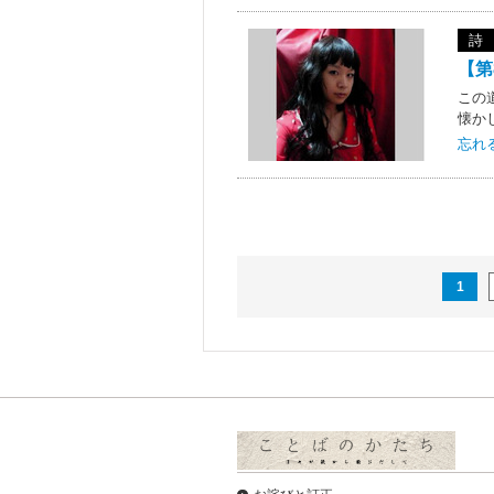
詩
【第
この
懐か
忘れ
1