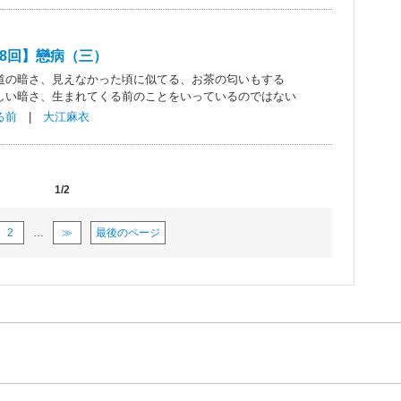
8回】戀病（三）
道の暗さ、見えなかった頃に似てる、お茶の匂いもする
しい暗さ、生まれてくる前のことをいっているのではない
る前
|
大江麻衣
1/2
2
…
≫
最後のページ