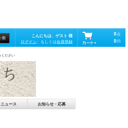
0
点
こんにちは、ゲスト 様
0
円
ログイン
、もしくは
会員登録
みください
・ニュース
お知らせ・応募