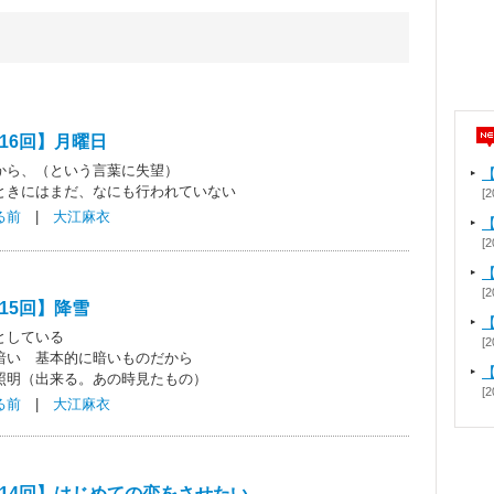
16回】月曜日
から、（という言葉に失望）
ときにはまだ、なにも行われていない
[2
る前
|
大江麻衣
【
[2
[2
15回】降雪
としている
[2
暗い 基本的に暗いものだから
照明（出来る。あの時見たもの）
[2
る前
|
大江麻衣
14回】はじめての恋をさせたい