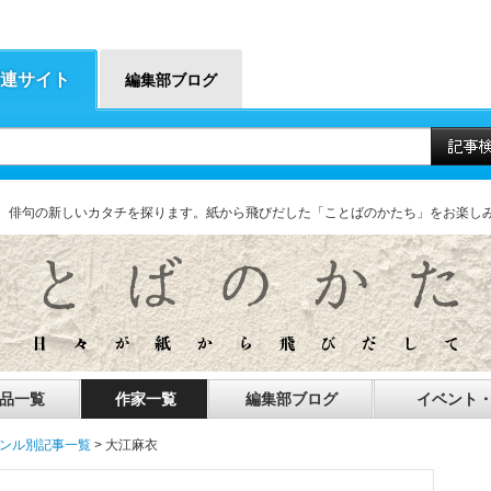
連サイト
編集部ブログ
、俳句の新しいカタチを探ります。紙から飛びだした「ことばのかたち」をお楽し
品一覧
作家一覧
編集部ブログ
イベント
ャンル別記事一覧
> 大江麻衣