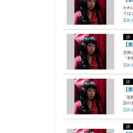
かわ
ては
忘れ
詩
【第
交換
「本
忘れ
詩
【第
「歌
話の
忘れ
詩