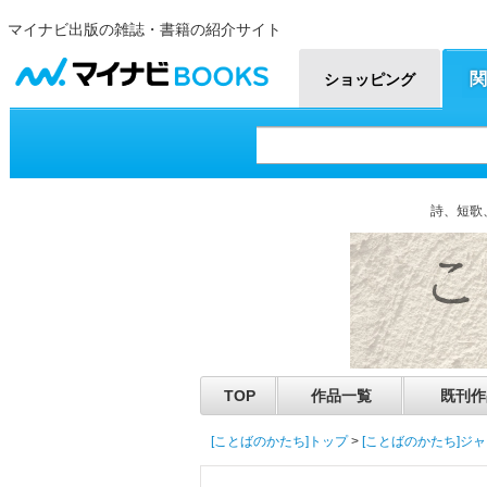
マイナビ出版の雑誌・書籍の紹介サイト
マイナビBOOKS
関
ショッピング
詩、短歌
TOP
作品一覧
既刊作
[ことばのかたち]トップ
>
[ことばのかたち]ジ