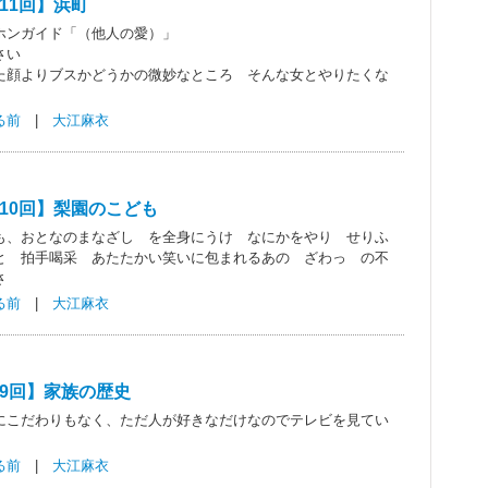
11回】浜町
ホンガイド「（他人の愛）」
さい
た顔よりブスかどうかの微妙なところ そんな女とやりたくな
る前
|
大江麻衣
10回】梨園のこども
も、おとなのまなざし を全身にうけ なにかをやり せりふ
と 拍手喝采 あたたかい笑いに包まれるあの ざわっ の不
さ
る前
|
大江麻衣
9回】家族の歴史
にこだわりもなく、ただ人が好きなだけなのでテレビを見てい
る前
|
大江麻衣