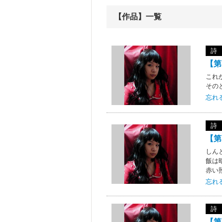
【作品】一覧
詩
【第
これ
その
忘れ
詩
【第
しん
飯は
赤い
忘れ
詩
【第