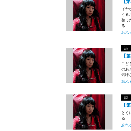
【第
イヤ
うる
整っ
る
忘れ
詩
【第
こど
のあ
気味
忘れ
詩
【第
とく
る
忘れ