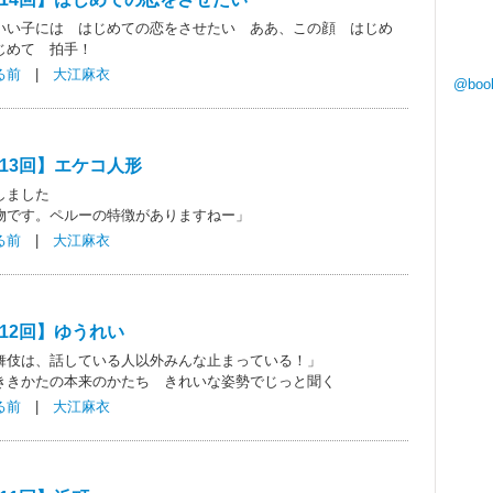
いい子には はじめての恋をさせたい ああ、この顔 はじめ
じめて 拍手！
る前
|
大江麻衣
@boo
13回】エケコ人形
しました
物です。ペルーの特徴がありますねー」
る前
|
大江麻衣
12回】ゆうれい
舞伎は、話している人以外みんな止まっている！」
ききかたの本来のかたち きれいな姿勢でじっと聞く
る前
|
大江麻衣