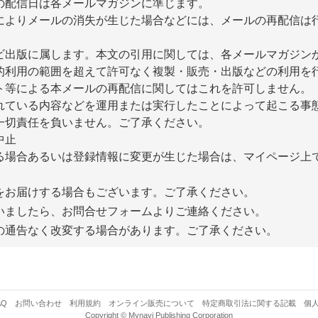
の配信日は各メールマガジンに準じます。
によりメールの消失が生じた場合などには、メールの再配信は
ビ出版に属します。本文の引用に関しては、各メールマガジン
的利用の範囲を超えて許可なく複製・販売・出版などの利用を
ト等による本メールの再配信に関してはこれを許可しません。
れている内容などを運用または実行したことによって起こる事
一切責任を負いません。ご了承ください。
中止
る場合あるいは登録情報に変更が生じた場合は、マイページ上
をお届けする場合もございます。ご了承ください。
いましたら、お問合せフォームよりご連絡ください。
の通告なく改変する場合があります。ご了承ください。
AQ
お問い合わせ
利用規約
オンライン販売について
特定商取引法に関する記載
個
Copyright © Mynavi Publishing Corporation