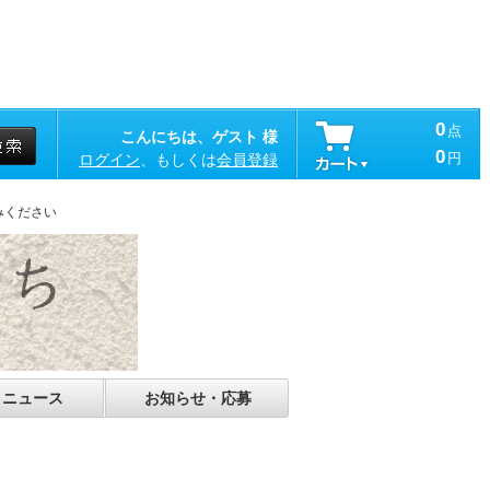
0
点
こんにちは、ゲスト 様
0
円
ログイン
、もしくは
会員登録
みください
・ニュース
お知らせ・応募