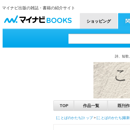
マイナビ出版の雑誌・書籍の紹介サイト
マイナビBOOKS
関
ショッピング
詩、短歌
TOP
作品一覧
既刊作
[ことばのかたち]トップ
>
[ことばのかたち]最