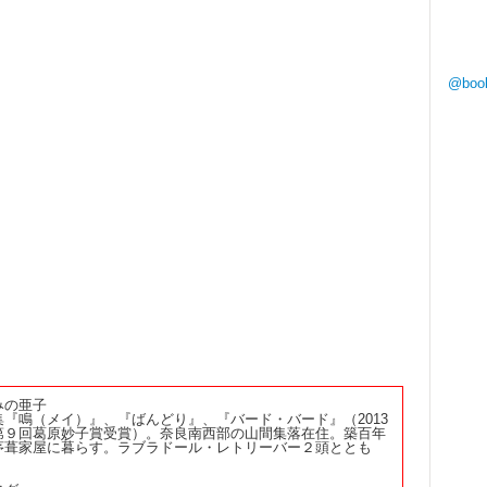
@boo
みの亜子
集『鳴（メイ）』、『ばんどり』、『バード・バード』（2013
第９回葛原妙子賞受賞）。奈良南西部の山間集落在住。築百年
茅葺家屋に暮らす。ラブラドール・レトリーバー２頭ととも
。