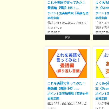
これを英語で言ってみた！
よくある
畳語編《畳語 145：…
文《Scen
ポイント別英語表現【英語を使
ポイント
いこなす！】
岩村圭南
いこなす
岩村圭南
畳語 145：がんがん / 146：く
「ダイエッ
ちゃくちゃ
英語で言
2026.07.31
2026.07.30
実践
これを英語で言ってみた！
よくある
畳語編《畳語 143：…
文《Scen
ポイント別英語表現【英語を使
ポイント
いこなす！】
岩村圭南
いこなす
岩村圭南
畳語 143：ぬけぬけ / 144：ぶ
「いざ本番
ーぶー
うと？