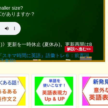
aller size?
ズがありますか？
日(日)》更新を一時休止 (夏休み)。更新再開は8
『スキマ時間に英語』語彙トレ６：前置詞
子書籍)