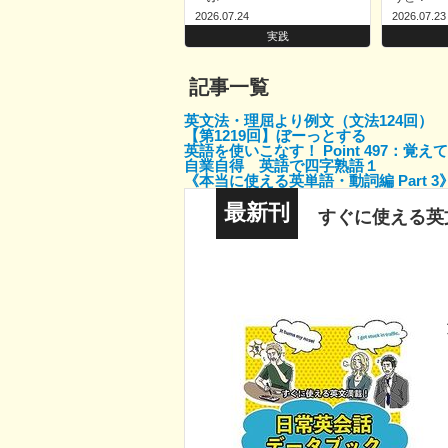
2026.07.24
2026.07.23
実践
記事一覧
英文法・理屈より例文（文法124回） W
【第1219回】ぼーっとする
英語を使いこなす！ Point 497：覚
自業自得 英語で四字熟語１
《本当に使える英単語・動詞編 Part 3》
最新刊
すぐに使える英