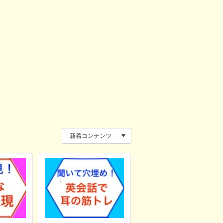
《ワンポイント》
「小さめのサイズ」はin a smaller size、
larger sizeですね。
＊電子書籍
『海外旅行で本当に使える英語365』
（マイ
いる英文・解説を使用。
新着コンテンツ