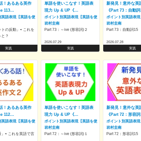
話！あるある英作
単語を使いこなす！英語表
新発見！意外な英
e 113…
現力 Up & UP《…
《Part 73：自動
別英語表現【英語を使
ポイント別英語表現【英語を使
ポイント別英語表現
！】
いこなす！】
岩村圭南
いこなす！】
岩村圭南
トの反動」⇨ これを
Part 73：～ive (形容詞)２
Part 73：自動詞15
うと？
2026.07.29
2026.07.28
実践
実践
実践
話！あるある英作
単語を使いこなす！英語表
新発見！意外な英
e 112…
現力 Up & UP《…
《Part 72：形容
別英語表現【英語を使
ポイント別英語表現【英語を使
ポイント別英語表現
！】
いこなす！】
岩村圭南
いこなす！】
岩村圭南
」⇨ これを英語で言
Part 72：～ive (形容詞)１
Part 72：形容詞15