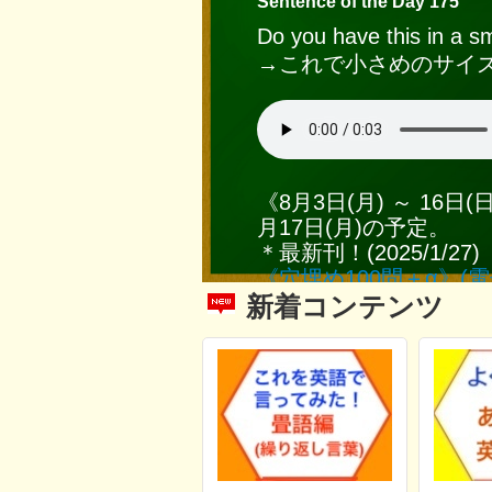
Sentence of the Day 175
Do you have this in a sm
→これで小さめのサイ
《8月3日(月) ～ 16
月17日(月)の予定。
＊最新刊！(2025/1/27)
《穴埋め100問＋α》(電
新着コンテンツ