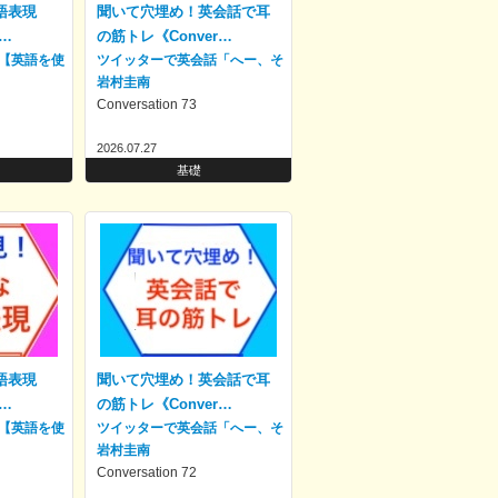
語表現
聞いて穴埋め！英会話で耳
詞…
の筋トレ《Conver…
【英語を使
ツイッターで英会話「へー、そ
う言うんだ」
岩村圭南
Conversation 73
2026.07.27
基礎
語表現
聞いて穴埋め！英会話で耳
詞…
の筋トレ《Conver…
【英語を使
ツイッターで英会話「へー、そ
う言うんだ」
岩村圭南
Conversation 72