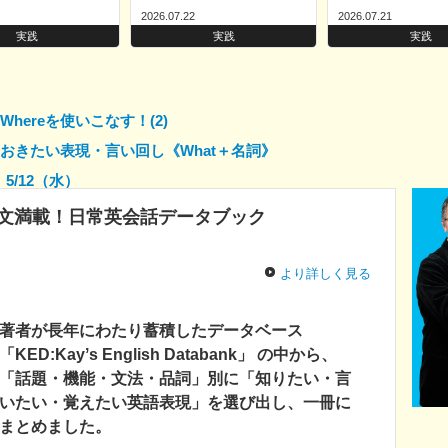
2026.07.22
2026.07.21
実践
実践
実践
hereを使いこなす！(2)
えておきたい表現・言い回し《What＋名詞》
5/12（水）
文満載！日常英会話データブック
より詳しく見る
著者が長年にわたり蓄積したデータベース
「KED:Kayʼs English Databank」 の中から、
「話題・機能・文法・品詞」別に「知りたい・言
いたい・覚えたい英語表現」を選び出し、一冊に
まとめました。