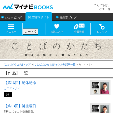
マイナビBOOKS
こんにちは、
ゲスト様
関連情報サイト
ショッピング
編集部ブログ
カート
0
メニュー
お気に入り
会員登録
ログイン
[ことばのかたち]トップ
>
[ことばのかたち]ジャンル別記事一覧
>
【作品】一覧
【第16回】絶体絶命
カニエ・ナハ
詩
【第13回】誕生曜日
TiP!のズッコケ交換日記