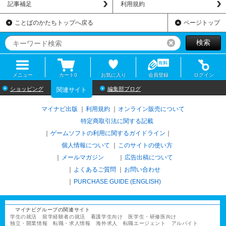
記事補足
利用規約
ことばのかたちトップへ戻る
ページトップ
検索
リセット
メニュー
カート
0
お気に入り
会員登録
ログイン
ショッピング
編集部ブログ
関連サイト
マイナビ出版
利用規約
オンライン販売について
特定商取引法に関する記載
ゲームソフトの利用に関するガイドライン
｜
個人情報について
このサイトの使い方
メールマガジン
広告出稿について
よくあるご質問
お問い合わせ
PURCHASE GUIDE (ENGLISH)
マイナビグループの関連サイト
学生の就活
留学経験者の就活
看護学生向け
医学生・研修医向け
独立・開業情報
転職・求人情報
海外求人
転職エージェント
アルバイト