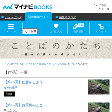
マイナビBOOKS
こんにちは、
ゲスト様
関連情報サイト
ショッピング
編集部ブログ
カート
0
メニュー
お気に入り
会員登録
ログイン
[ことばのかたち]トップ
>
[ことばのかたち]ジャンル別記事一覧
>
【作品】一覧
【第16回】仕度をしよう
なみの亜子
短歌
【第15回】お天気のこと
草の立つ山