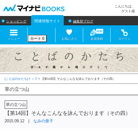
マイナビBOOKS
こんにちは、
ゲスト様
関連情報サイト
ショッピング
編集部ブログ
カート
0
メニュー
お気に入り
会員登録
ログイン
[ことばのかたち]トップ
>
草の立つ山
草の立つ山
【第14回】そんなこんなを詠んでおります（その四）
2015.09.12 |
なみの亜子