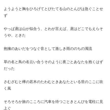
ようようと胸をひろげてとびたてる山のとんびは急ぐことせ
ず
やっぱ鳶は山が似合う、とわが言えば、鳶はどこでもえらそ
うや、ときた
抱擁のあいだをつなぐ音として激しき雨ののちの濁流
草の名と鳥の名云い合うそのように夜ごとあなたを抱くはず
だった
さむざむと欅の若木のたわむときあなたといる世のここに吹
く風
そろそろか旅のこころに汽車を待つごときとんびを電柱に見
上ぐ