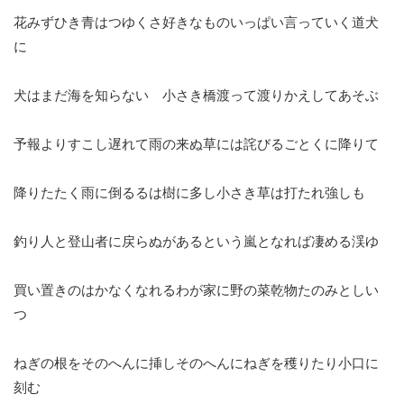
花みずひき青はつゆくさ好きなものいっぱい言っていく道犬
に
犬はまだ海を知らない 小さき橋渡って渡りかえしてあそぶ
予報よりすこし遅れて雨の来ぬ草には詫びるごとくに降りて
降りたたく雨に倒るるは樹に多し小さき草は打たれ強しも
釣り人と登山者に戻らぬがあるという嵐となれば凄める渓ゆ
買い置きのはかなくなれるわが家に野の菜乾物たのみとしい
つ
ねぎの根をそのへんに挿しそのへんにねぎを穫りたり小口に
刻む