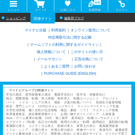
メニュー
カート
0
お気に入り
会員登録
ログイン
ショッピング
編集部ブログ
関連サイト
マイナビ出版
利用規約
オンライン販売について
特定商取引法に関する記載
ゲームソフトの利用に関するガイドライン
｜
個人情報について
このサイトの使い方
メールマガジン
広告出稿について
よくあるご質問
お問い合わせ
PURCHASE GUIDE (ENGLISH)
マイナビグループの関連サイト
学生の就活
留学経験者の就活
看護学生向け
医学生・研修医向け
独立・開業情報
転職・求人情報
海外求人
転職エージェント
アルバイト
パート
ミドル・シニアの求人
福祉・介護の転職／パート
高校生の進路情報
総合・専門ニュース
10代のチャレンジサイト
ティーンマーケティング支援
大学生活情報
働く女性の生活情報
雑誌・書籍・ソフト
ウエディング情報
世界遺産検定
総合農業情報サイト
お買い物サポートメディア
人材派遣
Web・ゲーム業界の転職
20代・第二新卒
新卒紹介
転職コンサルティング
エグゼクティブ転職
会計士の転職
税理士の求人・転職
顧問紹介
薬剤師の転職
看護師の求人
コメディカル求人
医師の求人
保育士の求人
無期雇用派遣
ミドル・シニア
介護の求人
外国人材の紹介
研修サービス
発送代行
健康経営
マイナビ農林水産ジョブアス
障害者に特化した求人紹介サービス
マイナビ子育て