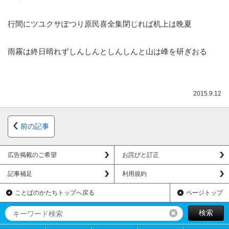
行間にツユクサぽつり原民喜全集閉じれば机上は晩夏
雨霧は終日晴れずしんしんとしんしんと山は峰を研ぎおる
2015.9.12
前の記事
広告掲載のご希望
お詫びと訂正
記事補足
利用規約
ことばのかたちトップへ戻る
ページトップ
検索
リセット