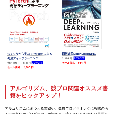
つくりながら学ぶ！PyTorchによる
図解速習DEEP LEARNING
発展ディープラーニング
60%OFF
2,386 円
30%OFF
セール価格： 954 円
通常価格： 3,828 円
セール価格： 2,680 円
アルゴリズム、競プロ関連オススメ書
籍をピックアップ！
アルゴリズムにまつわる書籍や、競技プログラミングに興味のあ