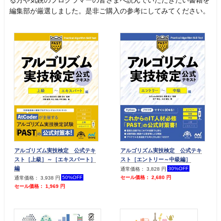
る方や気鋭のプログラマーの皆さまへ読んでいただきたい書籍を
編集部が厳選しました。是非ご購入の参考にしてみてください。
アルゴリズム実技検定 公式テキ
アルゴリズム実技検定 公式テキ
スト［上級］～［エキスパート］
スト［エントリー～中級編］
編
30%OFF
通常価格： 3,828 円
50%OFF
セール価格： 2,680 円
通常価格： 3,938 円
セール価格： 1,969 円