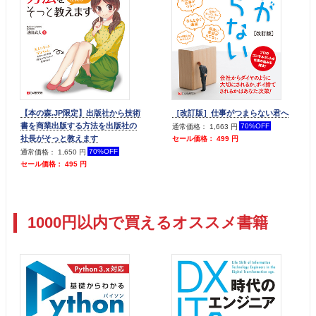
【本の森.JP限定】出版社から技術
［改訂版］仕事がつまらない君へ
書を商業出版する方法を出版社の
70%OFF
通常価格： 1,663 円
社長がそっと教えます
セール価格： 499 円
70%OFF
通常価格： 1,650 円
セール価格： 495 円
1000円以内で買えるオススメ書籍