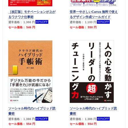
［改訂版］モチベーションが上が
世界一やさしいCanva 無料で使え
るワクワク仕事術
るデザイン作成ツールガイド
60%OFF
50%OFF
通常価格： 1,366 円
通常価格： 1,100 円
セール価格： 546 円
セール価格： 550 円
ソーシャル時代のハイブリッド読
ソーシャル時代のハイブリッド読
書術
書術
60%OFF
60%OFF
通常価格： 1,386 円
通常価格： 1,386 円
セール価格： 554 円
セール価格： 554 円