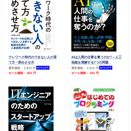
テレワーク時代のできない人の育
AIは人間の仕事を奪うのか?～人工
て方・辞めさせ方
知能を理解する7つの問題
80%OFF
80%OFF
通常価格： 1,812 円
通常価格： 1,812 円
セール価格： 362 円
セール価格： 362 円