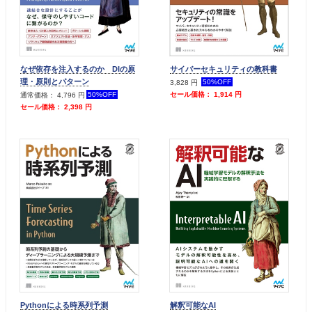
なぜ依存を注入するのか DIの原
サイバーセキュリティの教科書
理・原則とパターン
50%OFF
3,828 円
50%OFF
セール価格： 1,914 円
通常価格： 4,796 円
セール価格： 2,398 円
Pythonによる時系列予測
解釈可能なAI