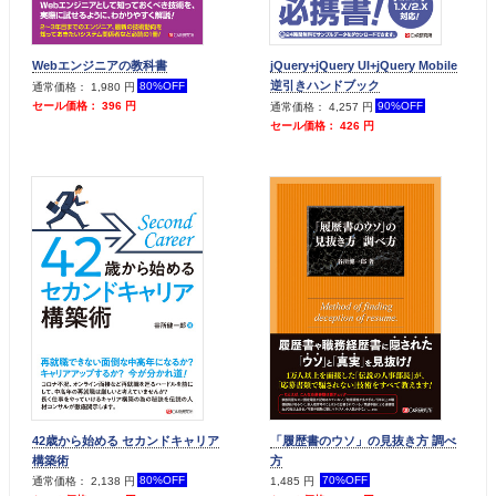
Webエンジニアの教科書
jQuery+jQuery UI+jQuery Mobile
逆引きハンドブック
80%OFF
通常価格： 1,980 円
90%OFF
セール価格： 396 円
通常価格： 4,257 円
セール価格： 426 円
42歳から始める セカンドキャリア
「履歴書のウソ」の見抜き方 調べ
構築術
方
80%OFF
70%OFF
通常価格： 2,138 円
1,485 円