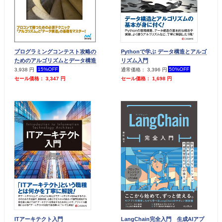
プログラミングコンテスト攻略の
Pythonで学ぶ データ構造とアルゴ
ためのアルゴリズムとデータ構造
リズム入門
15%OFF
50%OFF
3,938 円
通常価格： 3,396 円
セール価格： 3,347 円
セール価格： 1,698 円
ITアーキテクト入門
LangChain完全入門 生成AIアプ