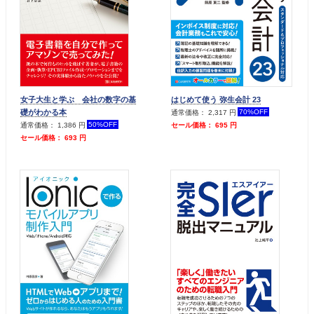
女子大生と学ぶ 会社の数字の基
はじめて使う 弥生会計 23
礎がわかる本
70%OFF
通常価格： 2,317 円
50%OFF
セール価格： 695 円
通常価格： 1,386 円
セール価格： 693 円