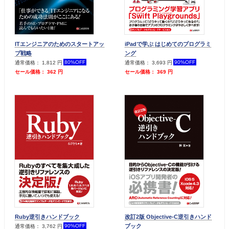
ITエンジニアのためのスタートアッ
iPadで学ぶ はじめてのプログラミ
プ戦略
ング
80%OFF
90%OFF
通常価格： 1,812 円
通常価格： 3,693 円
セール価格： 362 円
セール価格： 369 円
Ruby逆引きハンドブック
改訂2版 Objective-C逆引きハンド
ブック
90%OFF
通常価格： 3,762 円