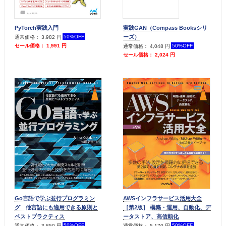
PyTorch実践入門
実践GAN（Compass Booksシリ
ーズ）
50%OFF
通常価格： 3,982 円
50%OFF
セール価格： 1,991 円
通常価格： 4,048 円
セール価格： 2,024 円
Go言語で学ぶ並行プログラミン
AWSインフラサービス活用大全
グ 他言語にも適用できる原則と
［第2版］ 構築・運用、自動化、デ
ベストプラクティス
ータストア、高信頼化
50%OFF
50%OFF
通常価格： 3,850 円
通常価格： 5,170 円