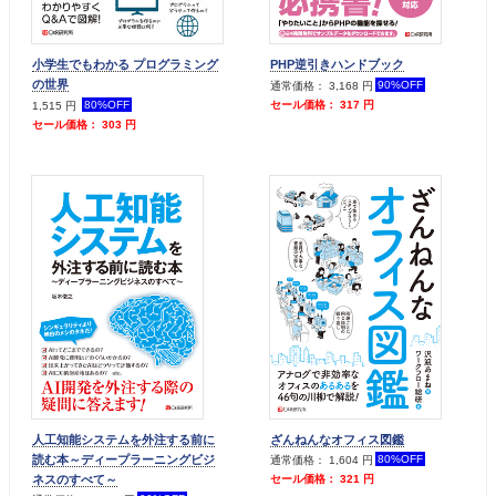
小学生でもわかる プログラミング
PHP逆引きハンドブック
の世界
90%OFF
通常価格： 3,168 円
80%OFF
セール価格： 317 円
1,515 円
セール価格： 303 円
人工知能システムを外注する前に
ざんねんなオフィス図鑑
読む本～ディープラーニングビジ
80%OFF
通常価格： 1,604 円
ネスのすべて～
セール価格： 321 円