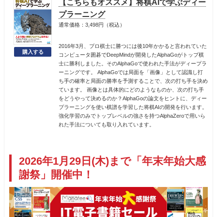
【こちらもオススメ】将棋AIで学ぶディー
プラーニング
通常価格：3,498円（税込）
2016年3月、プロ棋士に勝つには後10年かかると言われていた
コンピュータ囲碁でDeepMindが開発したAlphaGoがトップ棋
士に勝利しました。そのAlphaGoで使われた手法がディープラ
ーニングです。 AlphaGoでは局面を「画像」として認識し打
ち手の確率と局面の勝率を予測することで、次の打ち手を決め
ています。 画像とは具体的にどのようなものか、次の打ち手
をどうやって決めるのか？AlphaGoの論文をヒントに、ディー
プラーニングを使い棋譜を学習した将棋AIの開発を行います。
強化学習のみでトップレベルの強さを持つAlphaZeroで用いら
れた手法についても取り入れています。
2026年1月29日(木)まで「年末年始大感
謝祭」開催中！