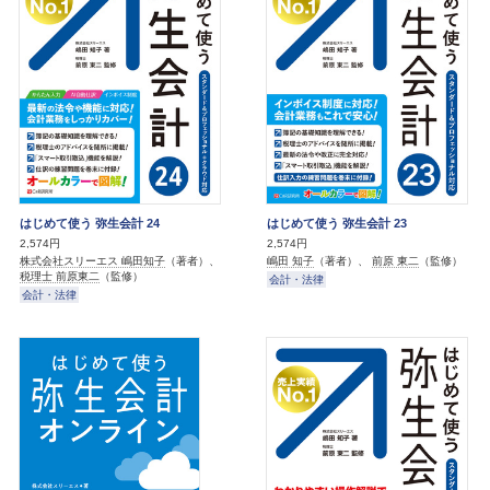
はじめて使う 弥生会計 24
はじめて使う 弥生会計 23
2,574円
2,574円
株式会社スリーエス 嶋田知子
（著者）、
嶋田 知子
（著者）、
前原 東二
（監修）
税理士 前原東二
（監修）
会計・法律
会計・法律