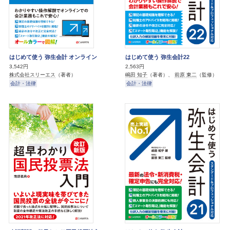
はじめて使う 弥生会計 オンライン
はじめて使う 弥生会計22
3,542円
2,563円
株式会社スリーエス
（著者）
嶋田 知子
（著者）、
前原 東二
（監修）
会計・法律
会計・法律