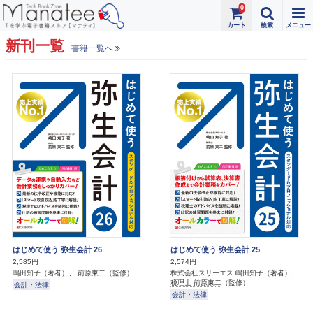
0
新刊一覧
書籍一覧へ
はじめて使う 弥生会計 26
はじめて使う 弥生会計 25
2,585円
2,574円
嶋田知子
（著者）、
前原東二
（監修）
株式会社スリーエス 嶋田知子
（著者）、
税理士 前原東二
（監修）
会計・法律
会計・法律