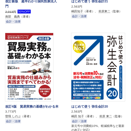
改訂新版 超早わかり国民投票法入
はじめて使う 弥生会計21
門
2,563円
嶋田知子
（著者）、
前原東二
（監修）
50%OFF
2,013円
会計・法律
南部 義典
（著者）
会計・法律
改訂4版 貿易実務の基礎がわかる本
はじめて使う 弥生会計20
3,773円
2,563円
曽我 しのぶ
（著者）
嶋田 知子
（著者）、
前原 東二
（監修）
会計・法律
会計・法律
新元号や消費税10%、軽減税率など最新
の改正に対応!