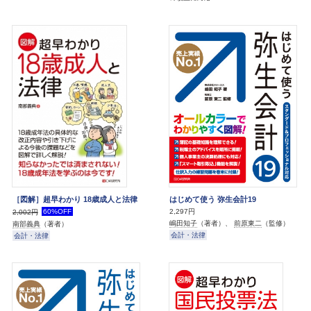
［図解］超早わかり 18歳成人と法律
はじめて使う 弥生会計19
60%OFF
2,297円
2,002円
嶋田知子
（著者）、
前原東二
（監修）
南部義典
（著者）
会計・法律
会計・法律