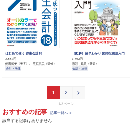
はじめて使う 弥生会計18
［図解］超早わかり 国民投票法入門
2,552円
1,793円
嶋田知子
（著者）、
前原東二
（監修）
南部 義典
（著者）
会計・法律
会計・法律
1
2
1/2
おすすめの記事
記事一覧へ
該当する記事はありません