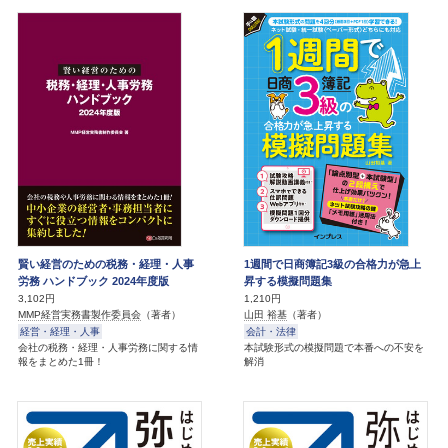
賢い経営のための税務・経理・人事
1週間で日商簿記3級の合格力が急上
労務 ハンドブック 2024年度版
昇する模擬問題集
3,102円
1,210円
MMP経営実務書製作委員会
（著者）
山田 裕基
（著者）
経営・経理・人事
会計・法律
会社の税務・経理・人事労務に関する情
本試験形式の模擬問題で本番への不安を
報をまとめた1冊！
解消