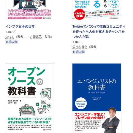
インフラ女子の日常
Twitterでバズって技術コミュニティ
を作ったら人生を変えるチャンスを
1,848円
つかんだ話
なつよ
（著者）、
九龍真乙
（監修）
IT読み物
1,848円
佐々木康介
（著者）
IT読み物