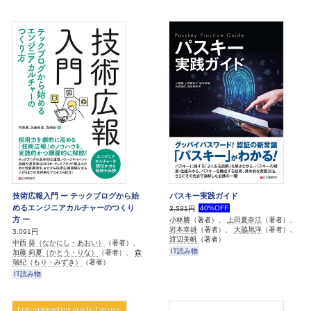
技術広報入門 ー テックブログから始
パスキー実践ガイド
めるエンジニアカルチャーのつくり
40%OFF
3,531円
方 ー
小林勝
（著者）、
上田夏奈江
（著者）、
岩本幸雄
（著者）、
大脇旭洋
（著者）、
3,091円
渡辺美帆
（著者）
中西 葵（なかにし・あおい）
（著者）、
IT読み物
加藤 莉夏（かとう・りな）
（著者）、
森
瑞紀（もり・みずき）
（著者）
IT読み物