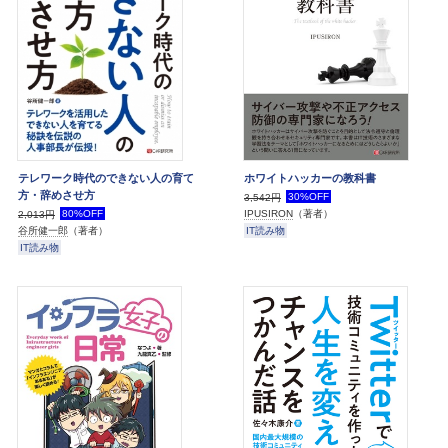
テレワーク時代のできない人の育て
ホワイトハッカーの教科書
方・辞めさせ方
30%OFF
3,542円
80%OFF
IPUSIRON
（著者）
2,013円
IT読み物
谷所健一郎
（著者）
IT読み物