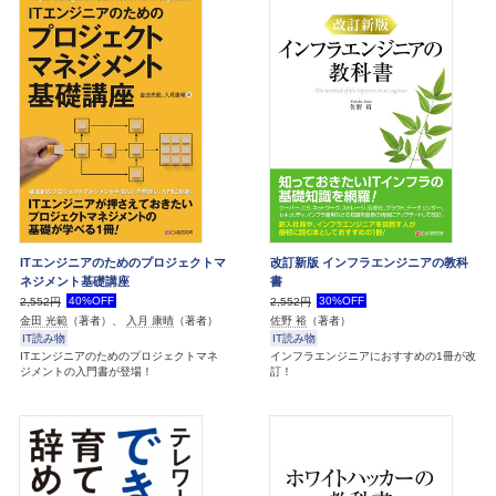
ITエンジニアのためのプロジェクトマ
改訂新版 インフラエンジニアの教科
ネジメント基礎講座
書
40%OFF
30%OFF
2,552円
2,552円
金田 光範
（著者）、
入月 康晴
（著者）
佐野 裕
（著者）
IT読み物
IT読み物
ITエンジニアのためのプロジェクトマネ
インフラエンジニアにおすすめの1冊が改
ジメントの入門書が登場！
訂！