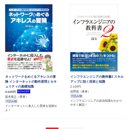
ネットワークをめぐるアキレスの冒
インフラエンジニアの教科書2 スキル
険 インターネットの動作原理とセキ
アップに効く技術と知識
ュリティの基礎知識
2,109円
佐野裕
（著者）
80%OFF
2,109円
IT読み物
坂本俊之
（著者）
インフラエンジニアの必須知識をわかり
IT読み物
やすく解説！
インターネットに進入した悪者を追跡せ
よ！