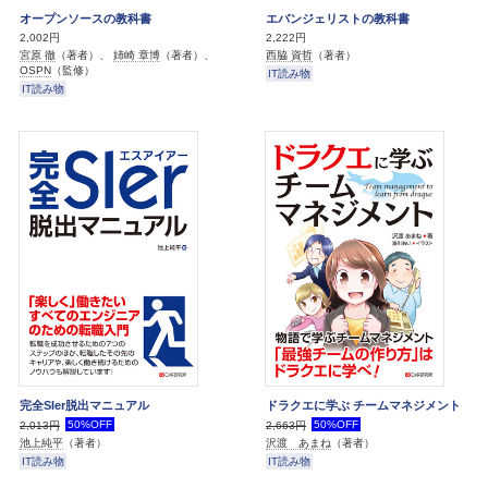
オープンソースの教科書
エバンジェリストの教科書
2,002円
2,222円
宮原 徹
（著者）、
姉崎 章博
（著者）、
西脇 資哲
（著者）
OSPN
（監修）
IT読み物
IT読み物
完全SIer脱出マニュアル
ドラクエに学ぶ チームマネジメント
50%OFF
50%OFF
2,013円
2,663円
池上純平
（著者）
沢渡 あまね
（著者）
IT読み物
IT読み物