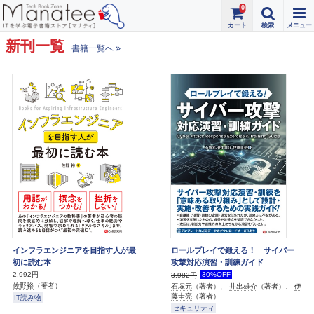
0
新刊一覧
書籍一覧へ
インフラエンジニアを目指す人が最
ロールプレイで鍛える！ サイバー
初に読む本
攻撃対応演習・訓練ガイド
2,992円
30%OFF
3,982円
佐野裕
（著者）
石塚元
（著者）、
井出雄介
（著者）、
伊
藤圭亮
（著者）
IT読み物
セキュリティ