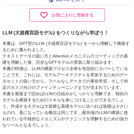
お気に入りに登録する
LLM (大規模言語モデル) をつくりながら学ぼう！
本書は、GPT型のLLM (大規模言語モデル) を一から理解して構築す
るために書かれました。
テキストデータの扱い方とAttentionメカニズムのコーディングの基
礎を理解した後、完全なGPTモデルの実装に取り組みます。
本書の特徴は、LLMの構築プロセス全体を包括的にカバーしている
ことです。これには、モデルアーキテクチャを実装するためのデー
タセットの扱い方から、ラベルなしデータでの事前学習、そして特
定のタスク向けのファインチューニングまでが含まれています。
本書を最後まで読めばLLMの仕組みがしっかりと理解でき、独自の
モデルを構築するためのスキルを身につけることができるでしょ
う。作成するモデルは大規模な基礎モデルに比べれば規模は小さい
ものの、基になっている概念は同じです。最先端のLLMの構築に使
われている中核的なメカニズムやテクニックを理解するための強力
なツールとなるでしょう。