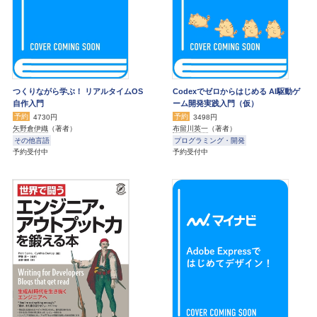
つくりながら学ぶ！ リアルタイムOS
Codexでゼロからはじめる AI駆動ゲ
自作入門
ーム開発実践入門（仮）
予約
予約
4730円
3498円
矢野倉伊織
（著者）
布留川英一
（著者）
その他言語
プログラミング・開発
予約受付中
予約受付中