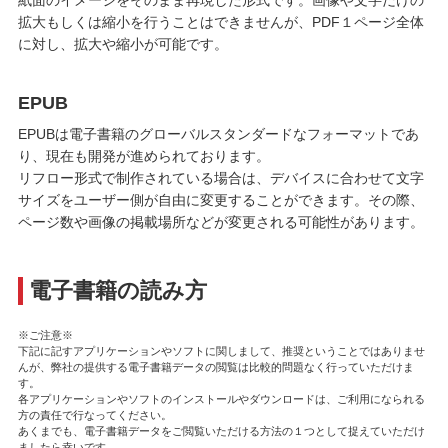
紙面のイメージをそのまま再現した形式です。画像や文字だけの
拡大もしくは縮小を行うことはできませんが、PDF１ページ全体
に対し、拡大や縮小が可能です。
EPUB
EPUBは電子書籍のグローバルスタンダードなフォーマットであ
り、現在も開発が進められております。
リフロー形式で制作されている場合は、デバイスに合わせて文字
サイズをユーザー側が自由に変更することができます。その際、
ページ数や画像の掲載場所などが変更される可能性があります。
電子書籍の読み方
※ご注意※
下記に記すアプリケーションやソフトに関しまして、推奨ということではありませ
んが、弊社の提供する電子書籍データの閲覧は比較的問題なく行っていただけま
す。
各アプリケーションやソフトのインストールやダウンロードは、ご利用になられる
方の責任で行なってください。
あくまでも、電子書籍データをご閲覧いただける方法の１つとして捉えていただけ
ましたら幸いです。