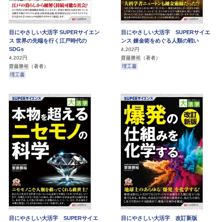
目にやさしい大活字 SUPERサイエン
目にやさしい大活字 SUPERサイエ
ス 世界の先端を行く江戸時代の
ンス 錬金術をめぐる人類の戦い
SDGs
4,202円
齋藤勝裕
（著者）
4,202円
理工書
齋藤勝裕
（著者）
理工書
目にやさしい大活字 SUPERサイエ
目にやさしい大活字 改訂新版