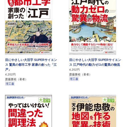
目にやさしい大活字 SUPERサイエン
目にやさしい大活字 SUPERサイエン
ス 驚異の都市工学 家康の創った「江
ス 江戸時代の動力ゼロの驚異の物流
戸」
4,202円
齋藤勝裕
（著者）
4,202円
理工書
齋藤勝裕
（著者）
理工書