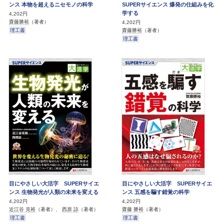
ンス 本物を超えるニセモノの科学
SUPERサイエンス 爆発の仕組みを化
学する
4,202円
齋藤勝裕
（著者）
4,202円
理工書
齋藤勝裕
（著者）
理工書
目にやさしい大活字 SUPERサイエ
目にやさしい大活字 SUPERサイエ
ンス 生物発光が人類の未来を変える
ンス 五感を騙す錯覚の科学
4,202円
4,202円
近江谷 克裕
（著者）、
西原 諒
（著者）
齋藤 勝裕
（著者）
理工書
理工書