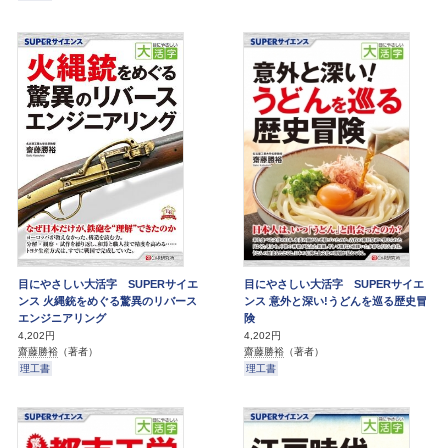
目にやさしい大活字 SUPERサイエ
目にやさしい大活字 SUPERサイエ
ンス 火縄銃をめぐる驚異のリバース
ンス 意外と深い!うどんを巡る歴史冒
エンジニアリング
険
4,202円
4,202円
齋藤勝裕
（著者）
齋藤勝裕
（著者）
理工書
理工書