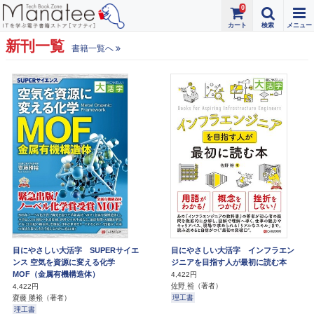
0
新刊一覧
書籍一覧へ
目にやさしい大活字 SUPERサイエ
目にやさしい大活字 インフラエン
ンス 空気を資源に変える化学
ジニアを目指す人が最初に読む本
MOF（金属有機構造体）
4,422円
佐野 裕
（著者）
4,422円
理工書
齋藤 勝裕
（著者）
理工書