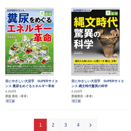
目にやさしい大活字 SUPERサイエ
目にやさしい大活字 SUPERサイエ
ンス 糞尿をめぐるエネルギー革命
ンス 縄文時代驚異の科学
4,202円
4,202円
齋藤 勝裕
（著者）
齋藤勝裕
（著者）
理工書
理工書
1
2
3
4