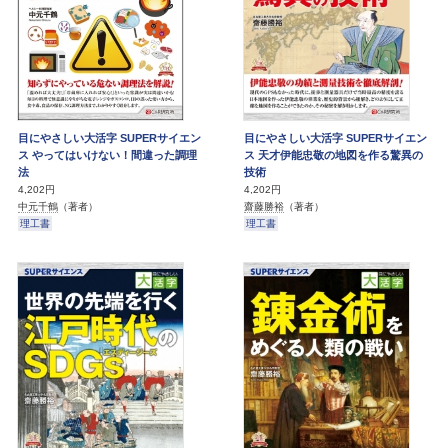
目にやさしい大活字 SUPERサイエン
目にやさしい大活字 SUPERサイエン
ス やってはいけない！間違った調理
ス 天才伊能忠敬の地図を作る驚異の
法
技術
4,202円
4,202円
中元千鶴
（著者）
齋藤勝裕
（著者）
理工書
理工書