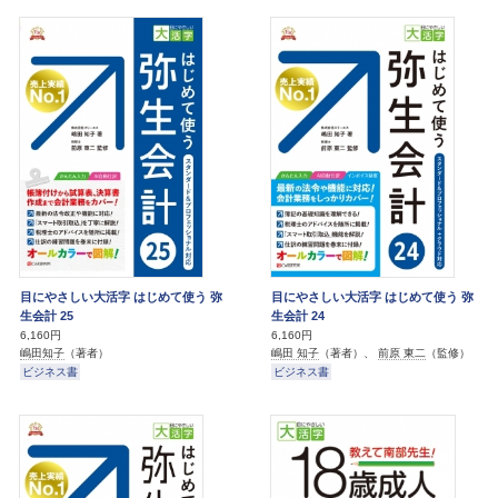
目にやさしい大活字 はじめて使う 弥
目にやさしい大活字 はじめて使う 弥
生会計 25
生会計 24
6,160円
6,160円
嶋田知子
（著者）
嶋田 知子
（著者）、
前原 東二
（監修）
ビジネス書
ビジネス書