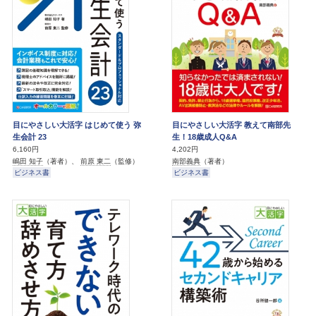
目にやさしい大活字 はじめて使う 弥
目にやさしい大活字 教えて南部先
生会計 23
生！18歳成人Q&A
6,160円
4,202円
嶋田 知子
（著者）、
前原 東二
（監修）
南部義典
（著者）
ビジネス書
ビジネス書