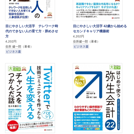
目にやさしい大活字 テレワーク時
目にやさしい大活字 42歳から始める
代のできない人の育て方・辞めさせ
セカンドキャリア構築術
方
4,202円
谷所健一郎
（著者）
4,202円
ビジネス書
谷所 健一郎
（著者）
ビジネス書