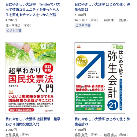
目にやさしい大活字 Twitterでバズ
目にやさしい大活字 はじめて使う 弥
って技術コミュニティを作ったら人
生会計22
生を変えるチャンスをつかんだ話
6,160円
嶋田 知子
（著者）、
前原 東二
（監修）
4,202円
ビジネス書
佐々木康介
（著者）
ビジネス書
目にやさしい大活字 改訂新版 超早
目にやさしい大活字 はじめて使う 弥
わかり国民投票法入門
生会計21
4,202円
6,160円
南部 義典
（著者）
嶋田 知子
（著者）、
前原 東二
（監修）