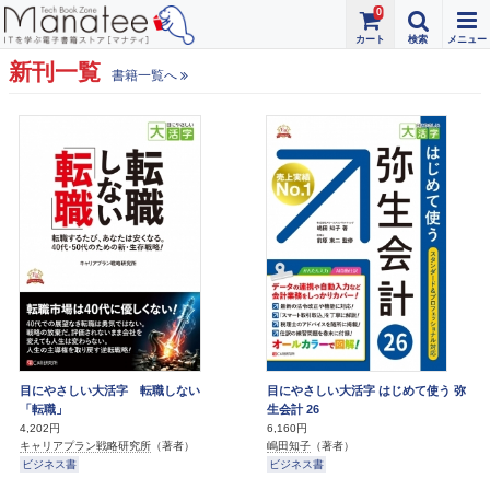
0
新刊一覧
書籍一覧へ
目にやさしい大活字 転職しない
目にやさしい大活字 はじめて使う 弥
「転職」
生会計 26
4,202円
6,160円
キャリアプラン戦略研究所
（著者）
嶋田知子
（著者）
ビジネス書
ビジネス書