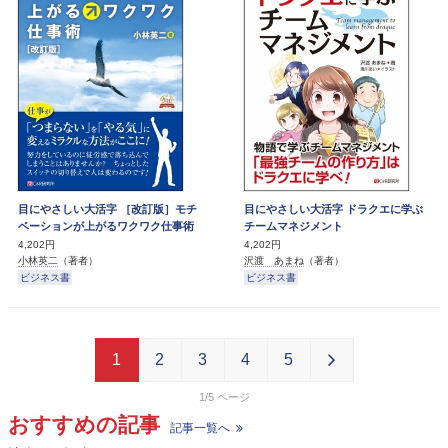
目にやさしい大活字 ［改訂版］モチ
目にやさしい大活字 ドラクエに学ぶ
ベーションが上がるワクワク仕事術
チームマネジメント
4,202円
4,202円
小林英二
（著者）
沢渡 あまね
（著者）
ビジネス書
ビジネス書
1
2
3
4
5
1/5
おすすめの記事
記事一覧へ