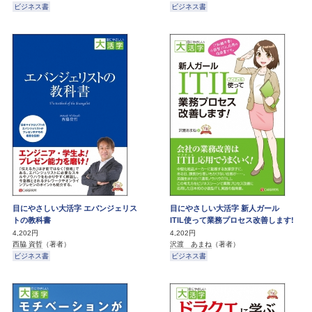
ビジネス書
ビジネス書
目にやさしい大活字 エバンジェリス
目にやさしい大活字 新人ガール
トの教科書
ITIL使って業務プロセス改善します!
4,202円
4,202円
西脇 資哲
（著者）
沢渡 あまね
（著者）
ビジネス書
ビジネス書