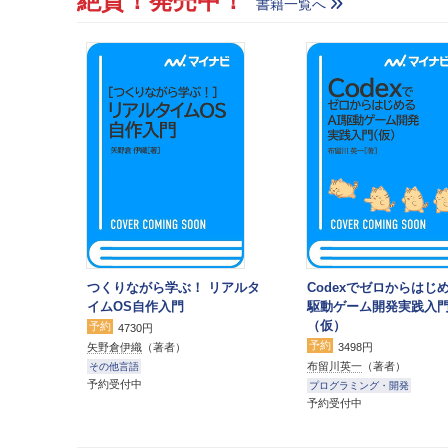
絶賛！発売中！
書籍一覧へ
つくりながら学ぶ！ リアルタ
Codexでゼロからはじめ
イムOS自作入門
駆動ゲーム開発実践入
（仮）
予約
4730円
予約
矢野倉伊織
（著者）
3498円
布留川英一
（著者）
その他言語
予約受付中
プログラミング・開発
予約受付中