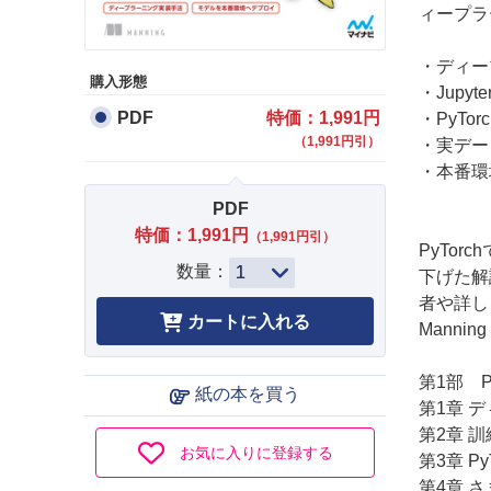
ィープラ
・ディー
購入形態
・Jupy
PDF
特価：1,991円
・PyT
（1,991円引）
・実デー
・本番環
PDF
特価：1,991円
（1,991円引）
PyTo
数量：
下げた解
者や詳し
Manning
第1部 P
紙の本を買う
第1章 デ
第2章 
お気に入りに登録する
第3章 P
第4章 