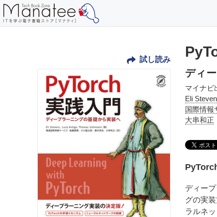
PyT
試し読み
ディー
マイナビ
Eli Steve
国際情報
大串和正
PyTo
ディープ
グの実装
ラルネッ