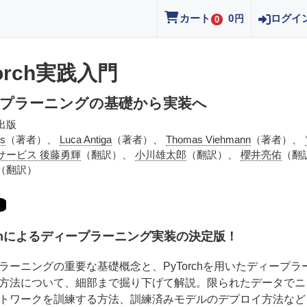
カート
0
ログイ
円
0
orch実践入門
プラーニングの基礎から実装へ
出版
ns
（著者）、
Luca Antiga
（著者）、
Thomas Viehmann
（著者）、
サービス 後藤勇輝
（翻訳）、
小川雄太郎
（翻訳）、
櫻井亮佑
（翻
（翻訳）
rchによるディープラーニング実装の決定版！
ラーニングの重要な基礎概念と、PyTorchを用いたディープラ
方法について、細部まで掘り下げて解説。限られたデータでニ
トワークを訓練する方法、訓練済みモデルのデプロイ方法など