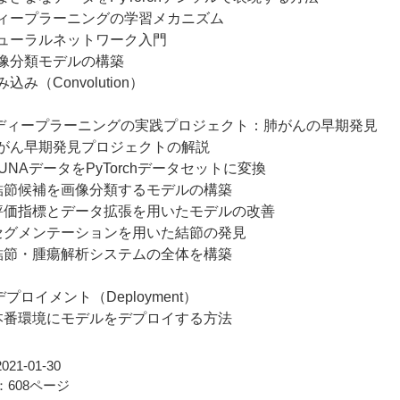
ディープラーニングの学習メカニズム
ニューラルネットワーク入門
画像分類モデルの構築
込み（Convolution）
ディープラーニングの実践プロジェクト：肺がんの早期発見
肺がん早期発見プロジェクトの解説
LUNAデータをPyTorchデータセットに変換
 結節候補を画像分類するモデルの構築
 評価指標とデータ拡張を用いたモデルの改善
 セグメンテーションを用いた結節の発見
 結節・腫瘍解析システムの全体を構築
プロイメント（Deployment）
 本番環境にモデルをデプロイする方法
21-01-30
608ページ