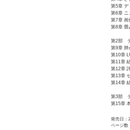
第5章 
第6章 
第7章 
第8章 畳み
第2部 
第9章 
第10章 
第11章
第12章
第13章
第14章
第3部 デ
第15章
発売日：20
ページ数：