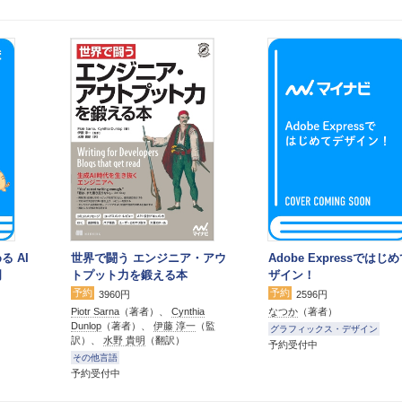
る AI
世界で闘う エンジニア・アウ
Adobe Expressではじ
門
トプット力を鍛える本
ザイン！
予約
予約
3960円
2596円
Piotr Sarna
（著者）、
Cynthia
なつか
（著者）
Dunlop
（著者）、
伊藤 淳一
（監
グラフィックス・デザイン
訳）、
水野 貴明
（翻訳）
予約受付中
その他言語
予約受付中