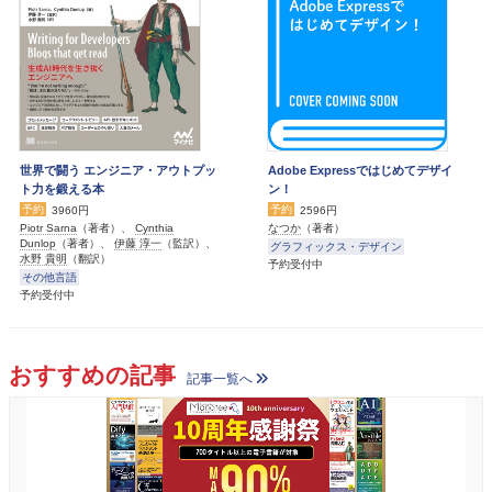
世界で闘う エンジニア・アウトプッ
Adobe Expressではじめてデザイ
ト力を鍛える本
ン！
予約
予約
3960円
2596円
Piotr Sarna
（著者）、
Cynthia
なつか
（著者）
Dunlop
（著者）、
伊藤 淳一
（監訳）、
グラフィックス・デザイン
水野 貴明
（翻訳）
予約受付中
その他言語
予約受付中
おすすめの記事
記事一覧へ