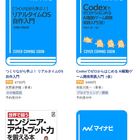
つくりながら学ぶ！ リアルタイムOS
Codexでゼロからはじめる AI駆動ゲ
自作入門
ーム開発実践入門（仮）
予約
予約
4730円
3498円
矢野倉伊織
（著者）
布留川英一
（著者）
その他言語
プログラミング・開発
予約受付中
予約受付中