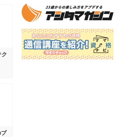
テク
のプ