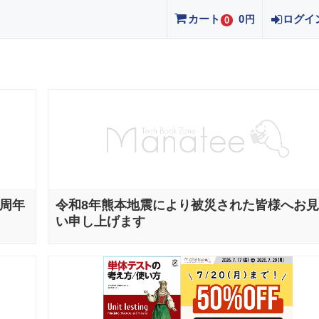
カート
0
ログイ
円
0
0周年
令和8年熊本地震により被災された皆様へお
い申し上げます