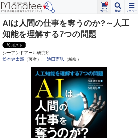
0
AIは人間の仕事を奪うのか?～人工
知能を理解する7つの問題
シーアンドアール研究所
松本健太郎
（著者）、
池田憲弘
（編集）