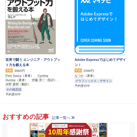
世界で闘う エンジニア・アウトプッ
Adobe Expressではじめてデザイ
ト力を鍛える本
ン！
予約
予約
3960円
2596円
Piotr Sarna
（著者）、
Cynthia
なつか
（著者）
Dunlop
（著者）、
伊藤 淳一
（監訳）、
グラフィックス・デザイン
水野 貴明
（翻訳）
予約受付中
その他言語
予約受付中
おすすめの記事
記事一覧へ