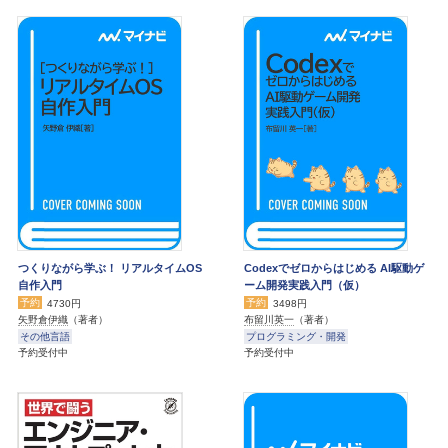
つくりながら学ぶ！ リアルタイムOS
Codexでゼロからはじめる AI駆動ゲ
自作入門
ーム開発実践入門（仮）
予約
予約
4730円
3498円
矢野倉伊織
（著者）
布留川英一
（著者）
その他言語
プログラミング・開発
予約受付中
予約受付中