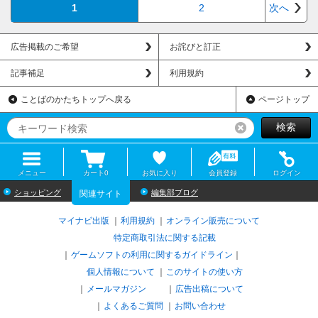
1
2
次へ
広告掲載のご希望
お詫びと訂正
記事補足
利用規約
ことばのかたちトップへ戻る
ページトップ
検索
リセット
メニュー
カート
0
お気に入り
会員登録
ログイン
ショッピング
編集部ブログ
関連サイト
マイナビ出版
利用規約
オンライン販売について
特定商取引法に関する記載
ゲームソフトの利用に関するガイドライン
｜
個人情報について
このサイトの使い方
メールマガジン
広告出稿について
よくあるご質問
お問い合わせ