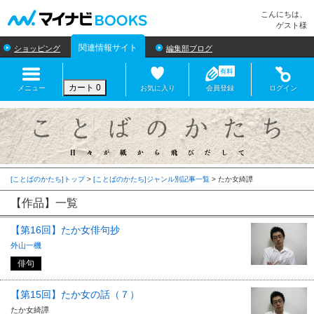
マイナビBOOKS
こんにちは、
ゲスト様
関連情報サイト
ショッピング
編集部ブログ
カート
0
メニュー
お気に入り
会員登録
ログイン
[ことばのかたち]トップ
>
[ことばのかたち]ジャンル別記事一覧
>
【作品】一覧
【第16回】たか女俳句抄
外山一機
俳句
【第15回】たか女の話（７）
たか女綺譚