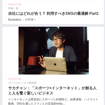
2016.07.06
特集一覧
自社にはどれが合う？ 利用すべきSNSの最適解 Part1
Illustration ：小平淳一
2016.07.04
モバイルビジネス最前線
サカチャン：「スポーツ×インターネット」が創る人
と人を繋ぐ新しいビジネス
インターネットは歴史的にスポーツと好相性だ。結果速報、ハイライト
動画、SNSを通じたファンとの交流&hellip;...