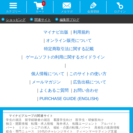
0
カテゴリー
カート
メルマガ
会員登録
ログイン
ショッピング
関連サイト
編集部ブログ
マイナビ出版
利用規約
オンライン販売について
特定商取引法に関する記載
ゲームソフトの利用に関するガイドライン
｜
個人情報について
このサイトの使い方
メールマガジン
広告出稿について
よくあるご質問
お問い合わせ
PURCHASE GUIDE (ENGLISH)
マイナビグループの関連サイト
学生の就活
留学経験者の就活
看護学生向け
医学生・研修医向け
独立・開業情報
転職・求人情報
海外求人
転職エージェント
アルバイト
パート
ミドル・シニアの求人
福祉・介護の転職／パート
高校生の進路情報
総合・専門ニュース
10代のチャレンジサイト
ティーンマーケティング支援