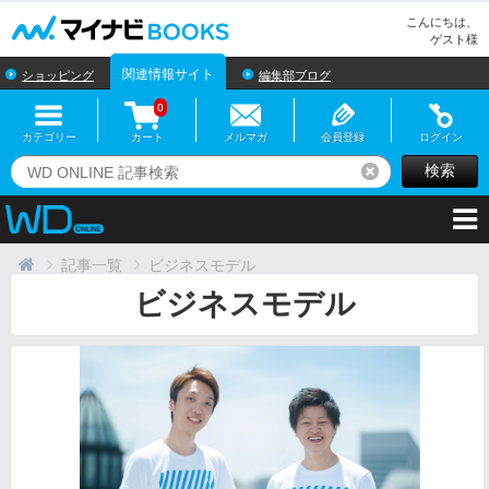
マイナビBOOKS
こんにちは、
ゲスト様
関連情報サイト
ショッピング
編集部ブログ
0
カテゴリー
カート
メルマガ
会員登録
ログイン
検索
リセット
記事一覧
ビジネスモデル
ビジネスモデル