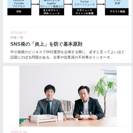
2016.08.17
特集一覧
SNS発の「炎上」を防ぐ基本原則
中小規模のビジネスでSNS運用を企画する際に、必ずと言ってよいほど
話題にのぼる問題がある。企業や従業員の不祥事がインターネ...
2016.07.29