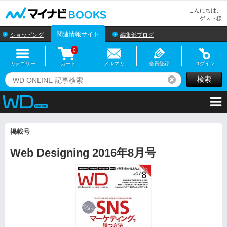
マイナビBOOKS
こんにちは、
ゲスト様
関連情報サイト
ショッピング
編集部ブログ
0
カテゴリー
カート
メルマガ
会員登録
ログイン
検索
リセット
掲載号
Web Designing 2016年8月号