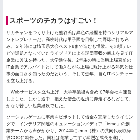
スポーツのチカラはすごい！
サカチャンをつくり上げた熊谷氏は異色の経歴を持つシリアルア
ントレプレナーだ。高校時代は甲子園を目指して野球に打ち込
み、３年時には埼玉県大会ベスト8まで進むも惜敗。その頃テレ
ビで話題となっていたライブドアによる球団買収の顛末を見てIT
企業に興味を持った。大学進学後、2年生の時に当時上場直前の
IT企業でアルバイトとして働きながら上場に駆け上がる熱気と仕
事の面白さを知ったのだという。そして翌年、自らITベンチャー
を立ち上げる。
「Webサービスを立ち上げ、大学卒業後も含めて7年会社を運営
しました。しかし途中、抱えた借金の返済に奔走するなどして、
かなり苦しい起業経験でした」
ソーシャルゲームに事業をピボットして借金を完済したタイミン
グで、インテリア関連のキュレーションメディア「iemo」の創
業チームから声がかかり、2014年にiemo（株）の共同代表取締
役COOに就任した。同社は創業してすぐ猛烈な成長を遂げ、