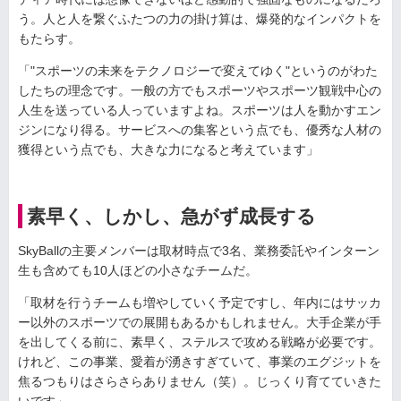
う。人と人を繋ぐふたつの力の掛け算は、爆発的なインパクトを
もたらす。
「"スポーツの未来をテクノロジーで変えてゆく"というのがわた
したちの理念です。一般の方でもスポーツやスポーツ観戦中心の
人生を送っている人っていますよね。スポーツは人を動かすエン
ジンになり得る。サービスへの集客という点でも、優秀な人材の
獲得という点でも、大きな力になると考えています」
素早く、しかし、急がず成長する
SkyBallの主要メンバーは取材時点で3名、業務委託やインターン
生も含めても10人ほどの小さなチームだ。
「取材を行うチームも増やしていく予定ですし、年内にはサッカ
ー以外のスポーツでの展開もあるかもしれません。大手企業が手
を出してくる前に、素早く、ステルスで攻める戦略が必要です。
けれど、この事業、愛着が湧きすぎていて、事業のエグジットを
焦るつもりはさらさらありません（笑）。じっくり育てていきた