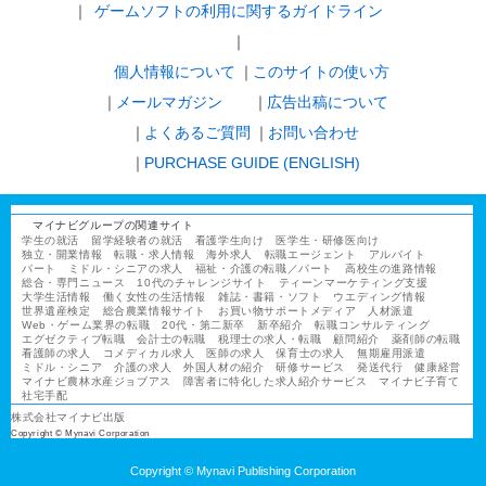
ゲームソフトの利用に関するガイドライン
｜
個人情報について
このサイトの使い方
メールマガジン
広告出稿について
よくあるご質問
お問い合わせ
PURCHASE GUIDE (ENGLISH)
マイナビグループの関連サイト
学生の就活
留学経験者の就活
看護学生向け
医学生・研修医向け
独立・開業情報
転職・求人情報
海外求人
転職エージェント
アルバイト
パート
ミドル・シニアの求人
福祉・介護の転職／パート
高校生の進路情報
総合・専門ニュース
10代のチャレンジサイト
ティーンマーケティング支援
大学生活情報
働く女性の生活情報
雑誌・書籍・ソフト
ウエディング情報
世界遺産検定
総合農業情報サイト
お買い物サポートメディア
人材派遣
Web・ゲーム業界の転職
20代・第二新卒
新卒紹介
転職コンサルティング
エグゼクティブ転職
会計士の転職
税理士の求人・転職
顧問紹介
薬剤師の転職
看護師の求人
コメディカル求人
医師の求人
保育士の求人
無期雇用派遣
ミドル・シニア
介護の求人
外国人材の紹介
研修サービス
発送代行
健康経営
マイナビ農林水産ジョブアス
障害者に特化した求人紹介サービス
マイナビ子育て
社宅手配
株式会社マイナビ出版
Copyright © Mynavi Corporation
Copyright © Mynavi Publishing Corporation