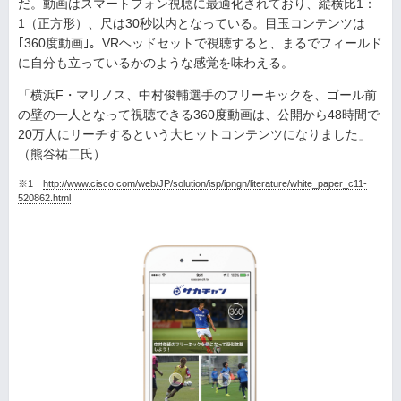
だ。動画はスマートフォン視聴に最適化されており、縦横比1：
1（正方形）、尺は30秒以内となっている。目玉コンテンツは
｢360度動画｣。VRヘッドセットで視聴すると、まるでフィールド
に自分も立っているかのような感覚を味わえる。
「横浜F・マリノス、中村俊輔選手のフリーキックを、ゴール前
の壁の一人となって視聴できる360度動画は、公開から48時間で
20万人にリーチするという大ヒットコンテンツになりました」
（熊谷祐二氏）
※1
http://www.cisco.com/web/JP/solution/isp/ipngn/literature/white_paper_c11-
520862.html