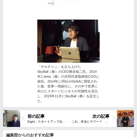
ーだ
「サカチャン」を立ち上げた
SkyBall（株）のCEO熊谷祐二氏。2014
年にiemo（株）の共同代表取締役COOに
就任。2014年に同社がDeNAに買収され
た後、世界一周旅行に。その中で世界に
向けたスポーツビジネスの可能性を見出
し、2015年11月にSkyBall（株）を設立し
た。
前の記事
次の記事
編集部からのおすすめ記事