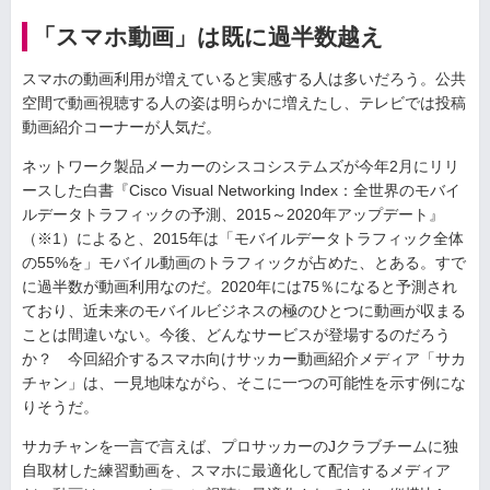
「スマホ動画」は既に過半数越え
スマホの動画利用が増えていると実感する人は多いだろう。公共
空間で動画視聴する人の姿は明らかに増えたし、テレビでは投稿
動画紹介コーナーが人気だ。
ネットワーク製品メーカーのシスコシステムズが今年2月にリリ
ースした白書『Cisco Visual Networking Index：全世界のモバイ
ルデータトラフィックの予測、2015～2020年アップデート』
（※1）によると、2015年は「モバイルデータトラフィック全体
の55%を」モバイル動画のトラフィックが占めた、とある。すで
に過半数が動画利用なのだ。2020年には75％になると予測され
ており、近未来のモバイルビジネスの極のひとつに動画が収まる
ことは間違いない。今後、どんなサービスが登場するのだろう
か？ 今回紹介するスマホ向けサッカー動画紹介メディア「サカ
チャン」は、一見地味ながら、そこに一つの可能性を示す例にな
りそうだ。
サカチャンを一言で言えば、プロサッカーのJクラブチームに独
自取材した練習動画を、スマホに最適化して配信するメディア