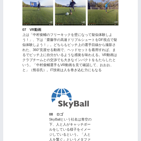
07 VR動画
上は「中村俊輔のフリーキックを壁になって疑似体験しよ
う！」、下は「齋藤学の高速ドリブルシュートをDF視点で疑
似体験しよう！」。どちらもピッチ上の選手目線から撮影さ
れた、360°見渡せる動画で、ヘッドセットを着用すれば、ま
るでピッチ上に自分がいるような感覚を味わえる。VR動画は
クラブチームとの交渉でも大きなインパクトをもたらしたと
いう。「中村俊輔選手もVR動画を見て確認して、おおお、
と」（熊谷氏）。IT技術は人を巻き込む力にもなる
08 ロゴ
SkyBallという社名は青空の
下、人と人がキャッチボー
ルをしている様子をイメー
ジしているという。「人と
人を繋ぐ」というメタファ