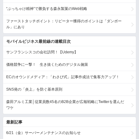
“ぶっちゃけ精神”で勝負する森永製菓のWeb戦略
ファーストタッチポイント：リピーター獲得のポイントは「ダンボー
ル」にあり
モバイルビジネス最前線の連載目次
サンフランシスコの会社訪問！【Udemy】
価格競争に一撃！ 生き抜くためのデジタル施策
ECのオウンドメディア：「わさび式」記事作成法で集客力アップ！
SNS発の「炎上」を防ぐ基本原則
森田アルミ工業│従業員数45名のB2B企業が広報戦略にTwitterを選んだ
ワケ
最新記事
6/21（金）サーバーメンテナンスのお知らせ