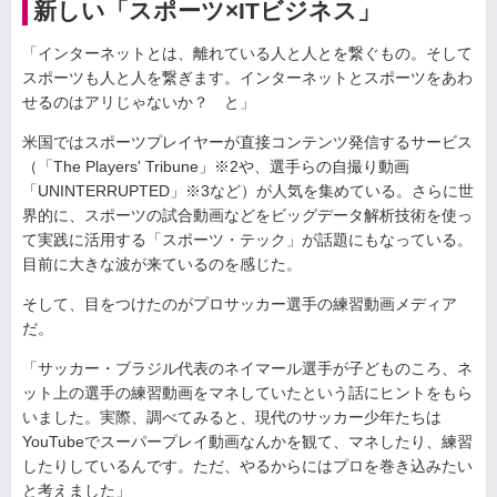
新しい「スポーツ×ITビジネス」
「インターネットとは、離れている人と人とを繋ぐもの。そして
スポーツも人と人を繋ぎます。インターネットとスポーツをあわ
せるのはアリじゃないか？ と」
米国ではスポーツプレイヤーが直接コンテンツ発信するサービス
（「The Players' Tribune」※2や、選手らの自撮り動画
「UNINTERRUPTED」※3など）が人気を集めている。さらに世
界的に、スポーツの試合動画などをビッグデータ解析技術を使っ
て実践に活用する「スポーツ・テック」が話題にもなっている。
目前に大きな波が来ているのを感じた。
そして、目をつけたのがプロサッカー選手の練習動画メディア
だ。
「サッカー・ブラジル代表のネイマール選手が子どものころ、ネ
ット上の選手の練習動画をマネしていたという話にヒントをもら
いました。実際、調べてみると、現代のサッカー少年たちは
YouTubeでスーパープレイ動画なんかを観て、マネしたり、練習
したりしているんです。ただ、やるからにはプロを巻き込みたい
と考えました」