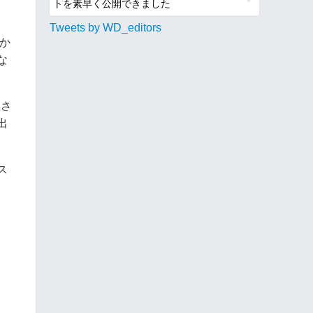
トを素早く公開できました
Tweets by WD_editors
か
な
屋さ
出
ス
。