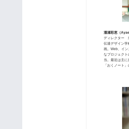
瀧瀬彩恵（Ayae 
ディレクター 
伝達デザイン学
画。Web、イ
なプロジェクト
当。最近は主に
「おくノート」