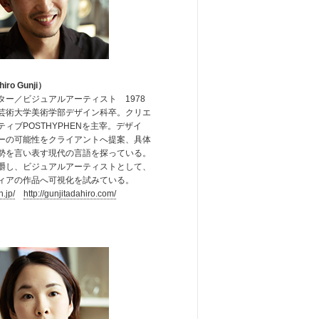
ro Gunji）
ター／ビジュアルアーティスト 1978
芸術大学美術学部デザイン科卒。クリエ
ィブPOSTHYPHENを主宰。デザイ
ーの可能性をクライアントへ提案、具体
勢を言い表す現代の言語を探っている。
嚼し、ビジュアルアーティストとして、
ィアの作品へ可視化を試みている。
n.jp/
http://gunjitadahiro.com/