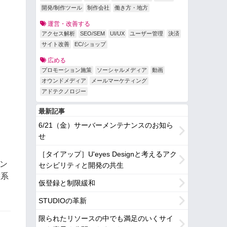
開発/制作ツール
制作会社
働き方・地方
運営・改善する
アクセス解析
SEO/SEM
UI/UX
ユーザー管理
決済
サイト改善
EC/ショップ
広める
プロモーション施策
ソーシャルメディア
動画
オウンドメディア
メールマーケティング
アドテクノロジー
最新記事
6/21（金）サーバーメンテナンスのお知ら
せ
［タイアップ］U'eyes Designと考えるアク
ン
セシビリティと開発の共生
態系
仮登録と制限緩和
STUDIOの革新
限られたリソースの中でも満足のいくサイ