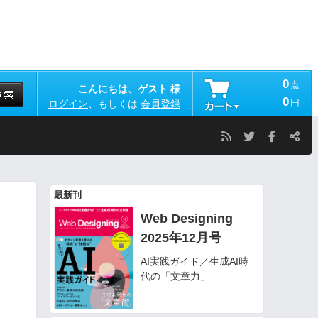
0
点
こんにちは、ゲスト 様
0
円
ログイン
、もしくは
会員登録
最新刊
Web Designing
2025年12月号
AI実践ガイド／生成AI時
代の「文章力」