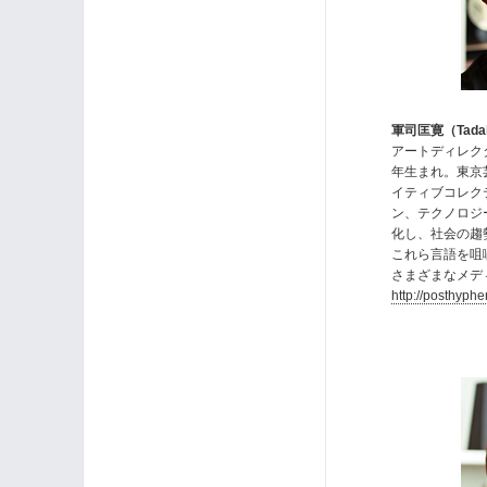
軍司匡寛（Tadahi
アートディレク
年生まれ。東京
イティブコレクテ
ン、テクノロジ
化し、社会の趨
これら言語を咀
さまざまなメデ
http://posthyphe