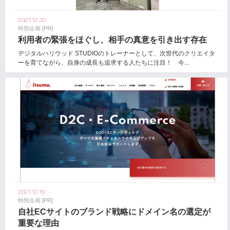
2021.12.20
特別企画 [PR]
利用者の緊張をほぐし、相手の真意を引き出す存在
デジタルハリウッド STUDIOのトレーナーとして、次世代のクリエイタ
ーを育てながら、⾃⾝の成⻑も追求する人たちに注目！ 今...
2021.10.19
特別企画 [PR]
自社ECサイトのブランド戦略にドメイン名の選定が
重要な理由