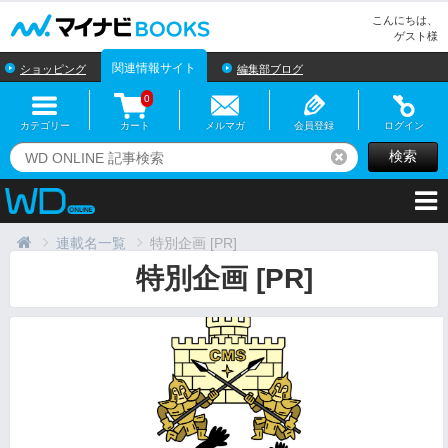
マイナビBOOKS
こんにちは、
ゲスト様
関連情報サイト
ショッピング
編集部ブログ
0
カテゴリー
カート
メルマガ
会員登録
ログイン
検索
リセット
連載名一覧
特別企画 [PR]
特別企画 [PR]