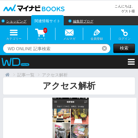
マイナビBOOKS
こんにちは、
ゲスト様
関連情報サイト
ショッピング
編集部ブログ
0
カテゴリー
カート
メルマガ
会員登録
ログイン
検索
リセット
記事一覧
アクセス解析
アクセス解析