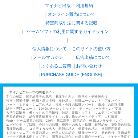
マイナビ出版
利用規約
オンライン販売について
特定商取引法に関する記載
ゲームソフトの利用に関するガイドライン
｜
個人情報について
このサイトの使い方
メールマガジン
広告出稿について
よくあるご質問
お問い合わせ
PURCHASE GUIDE (ENGLISH)
マイナビグループの関連サイト
学生の就活
留学経験者の就活
看護学生向け
医学生・研修医向け
独立・開業情報
転職・求人情報
海外求人
転職エージェント
アルバイト
パート
ミドル・シニアの求人
福祉・介護の転職／パート
高校生の進路情報
総合・専門ニュース
10代のチャレンジサイト
ティーンマーケティング支援
大学生活情報
働く女性の生活情報
雑誌・書籍・ソフト
ウエディング情報
世界遺産検定
総合農業情報サイト
お買い物サポートメディア
人材派遣
Web・ゲーム業界の転職
20代・第二新卒
新卒紹介
転職コンサルティング
エグゼクティブ転職
会計士の転職
税理士の求人・転職
顧問紹介
薬剤師の転職
看護師の求人
コメディカル求人
医師の求人
保育士の求人
無期雇用派遣
ミドル・シニア
介護の求人
外国人材の紹介
研修サービス
発送代行
健康経営
マイナビ農林水産ジョブアス
障害者に特化した求人紹介サービス
マイナビ子育て