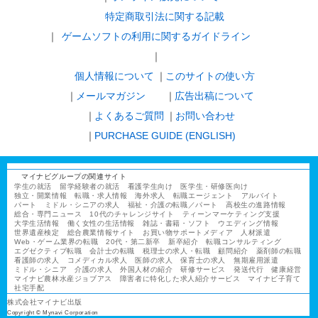
特定商取引法に関する記載
ゲームソフトの利用に関するガイドライン
｜
個人情報について
このサイトの使い方
メールマガジン
広告出稿について
よくあるご質問
お問い合わせ
PURCHASE GUIDE (ENGLISH)
マイナビグループの関連サイト
学生の就活
留学経験者の就活
看護学生向け
医学生・研修医向け
独立・開業情報
転職・求人情報
海外求人
転職エージェント
アルバイト
パート
ミドル・シニアの求人
福祉・介護の転職／パート
高校生の進路情報
総合・専門ニュース
10代のチャレンジサイト
ティーンマーケティング支援
大学生活情報
働く女性の生活情報
雑誌・書籍・ソフト
ウエディング情報
世界遺産検定
総合農業情報サイト
お買い物サポートメディア
人材派遣
Web・ゲーム業界の転職
20代・第二新卒
新卒紹介
転職コンサルティング
エグゼクティブ転職
会計士の転職
税理士の求人・転職
顧問紹介
薬剤師の転職
看護師の求人
コメディカル求人
医師の求人
保育士の求人
無期雇用派遣
ミドル・シニア
介護の求人
外国人材の紹介
研修サービス
発送代行
健康経営
マイナビ農林水産ジョブアス
障害者に特化した求人紹介サービス
マイナビ子育て
社宅手配
株式会社マイナビ出版
Copyright © Mynavi Corporation