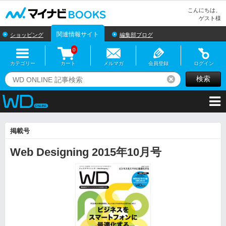
マイナビBOOKS
こんにちは、
ゲスト様
関連情報サイト
ショッピング
編集部ブログ
0
カテゴリー
カート
メルマガ
会員登録
ログイン
検索
リセット
掲載号
Web Designing 2015年10月号