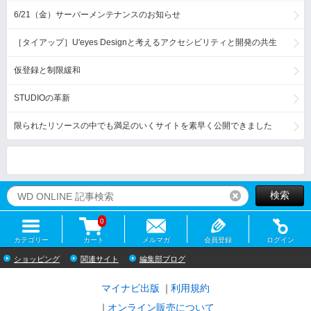
6/21（金）サーバーメンテナンスのお知らせ
［タイアップ］U'eyes Designと考えるアクセシビリティと開発の共生
仮登録と制限緩和
STUDIOの革新
限られたリソースの中でも満足のいくサイトを素早く公開できました
検索
リセット
0
カテゴリー
カート
メルマガ
会員登録
ログイン
ショッピング
関連サイト
編集部ブログ
マイナビ出版
利用規約
オンライン販売について