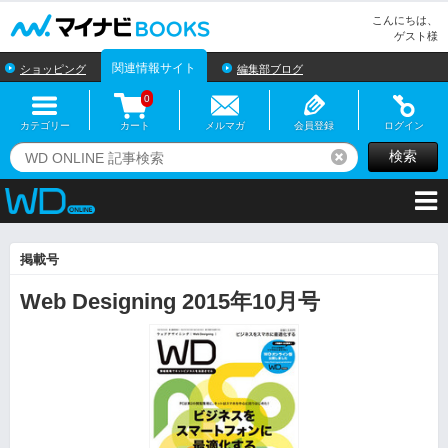
マイナビBOOKS
こんにちは、
ゲスト様
関連情報サイト
ショッピング
編集部ブログ
0
カテゴリー
カート
メルマガ
会員登録
ログイン
検索
リセット
掲載号
Web Designing 2015年10月号