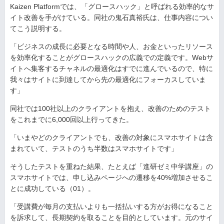
Kaizen Platformでは、「グロースハック」と呼ばれる効率的なサ
イト改善を手がけている。同社の鬼石真裕氏は、仕事内容につい
てこう説明する。
「ビジネスの成長に必要となる時間や人、お金といったリソース
を効率化することがグロースハックの広義での定義です。Webサ
イトへ集客するチャネルの最適化はすでに進んでいるので、特に
我々はサイトに到達してから先の最適化にフォーカスしていま
す」
同社では100社以上のクライアントを抱え、改善のためのテスト
をこれまでに6,000回以上行ってきた。
「いまやどのクライアントでも、改善の対象にスマホサイトは含
まれていて、テストのうち半数はスマホサイトです」
そうしたテストを重ねた結果、たとえば「進研ゼミ中学講座」の
スマホサイトでは、申し込みページへの遷移を40%増加させるこ
とに成功している（01）。
「受講費が毎月の支払いよりも一括払いする方がお得になること
を訴求して、長期契約を取ることを目的としています。元のサイ