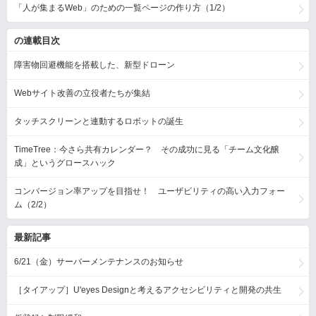
「人が集まるWeb」のための一覧ページの作り方（1/2）
の連載目次
障害物回避機能を搭載した、新型ドローン
Webサイト改善の立役者たちが集結
タッチスクリーンと連動するロボットの誕生
TimeTree：今さら共有カレンダー？ その成功に見る「チーム文化醸
成」というグロースハック
コンバージョン率アップを目指せ！ ユーザビリティの高い入力フォー
ム（2/2）
最新記事
6/21（金）サーバーメンテナンスのお知らせ
［タイアップ］U'eyes Designと考えるアクセシビリティと開発の共生