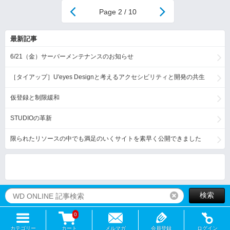
2 / 10
最新記事
6/21（金）サーバーメンテナンスのお知らせ
［タイアップ］U'eyes Designと考えるアクセシビリティと開発の共生
仮登録と制限緩和
STUDIOの革新
限られたリソースの中でも満足のいくサイトを素早く公開できました
検索
リセット
0
カテゴリー
カート
メルマガ
会員登録
ログイン