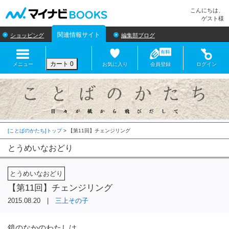
マイナビBOOKS
こんにちは、
ゲスト様
関連情報サイト
ショッピング
編集部ブログ
カート
0
メニュー
お気に入り
会員登録
ログイン
[ことばのかたち]トップ
>
とうめいなおどり
とうめいなおどり
【第11回】チェンジリング
2015.08.20 |
三上その子
鏡のなかのわたしは