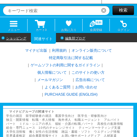
検索
リセット
メニュー
カート
0
お気に入り
会員登録
ログイン
ショッピング
編集部ブログ
関連サイト
マイナビ出版
利用規約
オンライン販売について
特定商取引法に関する記載
ゲームソフトの利用に関するガイドライン
｜
個人情報について
このサイトの使い方
メールマガジン
広告出稿について
よくあるご質問
お問い合わせ
PURCHASE GUIDE (ENGLISH)
マイナビグループの関連サイト
学生の就活
留学経験者の就活
看護学生向け
医学生・研修医向け
独立・開業情報
転職・求人情報
海外求人
転職エージェント
アルバイト
パート
ミドル・シニアの求人
福祉・介護の転職／パート
高校生の進路情報
総合・専門ニュース
10代のチャレンジサイト
ティーンマーケティング支援
大学生活情報
働く女性の生活情報
雑誌・書籍・ソフト
ウエディング情報
世界遺産検定
総合農業情報サイト
お買い物サポートメディア
人材派遣