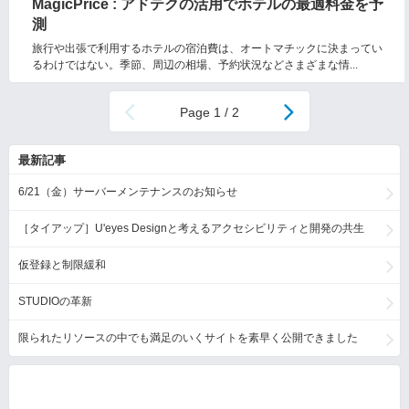
MagicPrice : アドテクの活用でホテルの最適料金を予
測
旅行や出張で利用するホテルの宿泊費は、オートマチックに決まってい
るわけではない。季節、周辺の相場、予約状況などさまざまな情...
1 / 2
最新記事
6/21（金）サーバーメンテナンスのお知らせ
［タイアップ］U'eyes Designと考えるアクセシビリティと開発の共生
仮登録と制限緩和
STUDIOの革新
限られたリソースの中でも満足のいくサイトを素早く公開できました