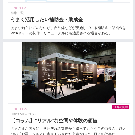
2016.09.29
特集一覧
うまく活用したい補助金・助成金
あまり知られていないが、自治体などが実施している補助金・助成金は
Webサイトの制作・リニューアルにも適用される場合がある。...
無料公開中
2016.09.22
One's View コラム
【コラム】“リアル”な空間や体験の価値
さまざまな方々に、それぞれの立場から綴ってもらうこのコラム。ひと
つの「お題」をもとに書き下ろされた文章からは、日々の仕事だ...