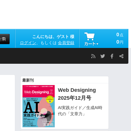
0
点
こんにちは、ゲスト 様
0
円
ログイン
、もしくは
会員登録
最新刊
Web Designing
2025年12月号
AI実践ガイド／生成AI時
代の「文章力」