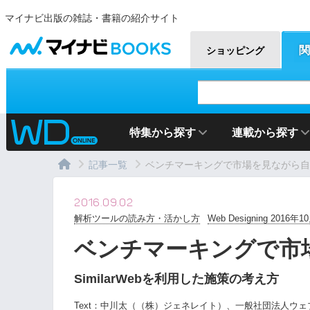
マイナビ出版の雑誌・書籍の紹介サイト
マイナビBOOKS
関
ショッピング
特集から探す
連載から探す
記事一覧
ベンチマーキングで市場を見ながら自
2016.09.02
解析ツールの読み方・活かし方
Web Designing 2016年
ベンチマーキングで市
SimilarWebを利用した施策の考え方
Text：
中川太（（株）ジェネレイト）
、
一般社団法人ウェ