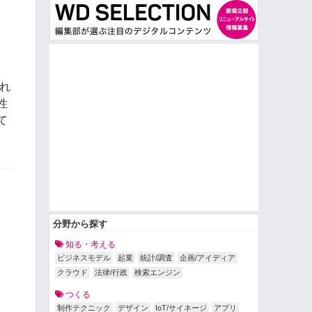
れ
性
て
分野から探す
知る・考える
ビジネスモデル
起業
統計/調査
企画/アイディア
クラウド
法律/行政
検索エンジン
つくる
制作テクニック
デザイン
IoT/サイネージ
アプリ