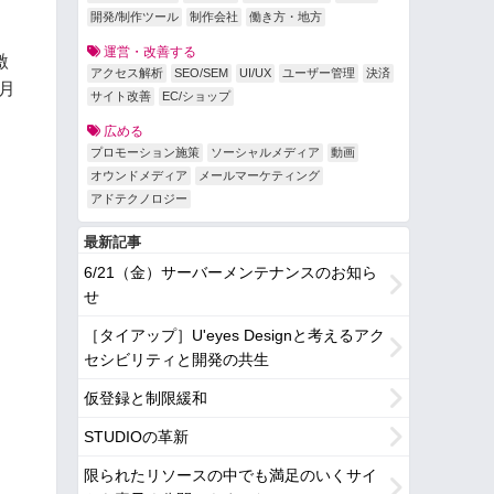
開発/制作ツール
制作会社
働き方・地方
運営・改善する
激
アクセス解析
SEO/SEM
UI/UX
ユーザー管理
決済
月
サイト改善
EC/ショップ
広める
プロモーション施策
ソーシャルメディア
動画
オウンドメディア
メールマーケティング
アドテクノロジー
最新記事
6/21（金）サーバーメンテナンスのお知ら
せ
［タイアップ］U'eyes Designと考えるアク
セシビリティと開発の共生
仮登録と制限緩和
STUDIOの革新
限られたリソースの中でも満足のいくサイ