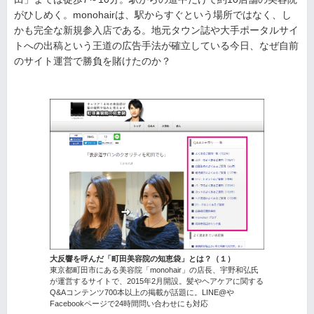
がひしめく。monohairは、駅からすぐという場所ではなく、し
かも完全な新規参入店である。地元タウン誌や大手ポータルサイ
トへの出稿という王道の広告手法が確立している今日、なぜ自前
のサイト運営で勝負を賭けたのか？
大反響を呼んだ「町田美容院の知恵袋」とは？（１）
東京都町田市にある美容院「monohair」の店長、宇野和弘氏
が運営するサイトで、2015年2月開設。髪やヘアケアに関する
Q&Aコンテンツ700本以上の掲載が話題に。LINE@や
Facebookページで24時間問い合わせにも対応