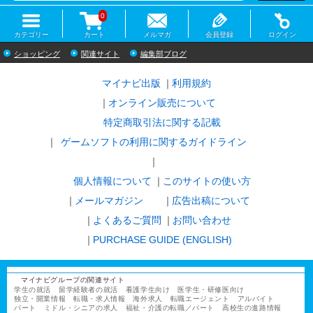
0
カテゴリー
カート
メルマガ
会員登録
ログイン
ショッピング
関連サイト
編集部ブログ
マイナビ出版
利用規約
オンライン販売について
特定商取引法に関する記載
ゲームソフトの利用に関するガイドライン
｜
個人情報について
このサイトの使い方
メールマガジン
広告出稿について
よくあるご質問
お問い合わせ
PURCHASE GUIDE (ENGLISH)
マイナビグループの関連サイト
学生の就活
留学経験者の就活
看護学生向け
医学生・研修医向け
独立・開業情報
転職・求人情報
海外求人
転職エージェント
アルバイト
パート
ミドル・シニアの求人
福祉・介護の転職／パート
高校生の進路情報