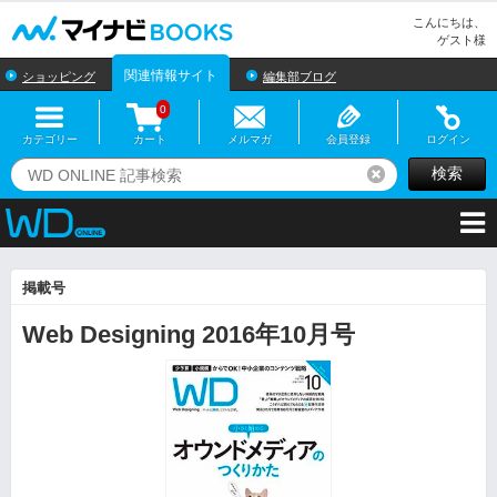
マイナビBOOKS
こんにちは、
ゲスト様
関連情報サイト
ショッピング
編集部ブログ
0
カテゴリー
カート
メルマガ
会員登録
ログイン
検索
リセット
掲載号
Web Designing 2016年10月号