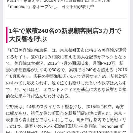
ト歴14年を超える。2015年7月に東京都町田市に美容院
「monohair」をオープンし、日々予約が殺到中
1年で累積240名の新規顧客開店3カ月で
大反響を呼ぶ
「町田美容院の知恵袋」は、東京都町田市に構える美容院が運営
するサイト。髪のお悩み相談に答える膨大な記事がフックとなっ
て、美容院は大盛況。2015年7月の開店以来、月間PV10万、新
規の来店顧客が月平均で30名で、累積では240名を超える（2016
年8月現在）。店長の宇野和弘氏が1人で運営するため、新規対応
のすべてに応えられず、泣く泣くお断りしたという数字は入らず
で、だ。それほど、オウンドメディアを基点に大きな反響と直接
的な効果を呼び込んだわけである。
宇野氏は、14年のスタイリスト歴を持ち、2015年に独立。母方
に縁があり、祖母が住む町田市を新規開店の地に選んだ。東京・
表参道や青山ほどではないにしても、町田市は都内でも激戦エリ
アの1つ。最寄りのJR／小田急町田駅から美容院「monohair 町
田」までは徒歩7～10分。駅からの道中だけで約10店舗の美容院