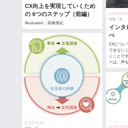
CX向上を実現していくため
の 6つのステップ（前編）
2019.11.0
特集一覧
Illustration：高橋美紀
インタ
べ
CXにつ
できない
くことで
ーは、声を深
2019.10.31
2019.10.2