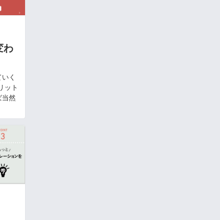
変わ
ていく
リット
ば当然