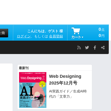
0
点
こんにちは、ゲスト 様
0
円
ログイン
、もしくは
会員登録
最新刊
Web Designing
2025年12月号
AI実践ガイド／生成AI時
代の「文章力」