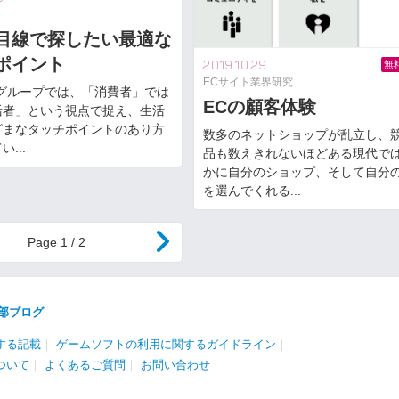
目線で探したい最適な
ポイント
2019.10.29
無
ECサイト業界研究
Yグループでは、「消費者」では
ECの顧客体験
活者」という視点で捉え、生活
ざまなタッチポイントのあり方
数多のネットショップが乱立し、
...
品も数えきれないほどある現代で
かに自分のショップ、そして自分
を選んでくれる...
1 / 2
部ブログ
する記載
｜
ゲームソフトの利用に関するガイドライン
｜
ついて
｜
よくあるご質問
｜
お問い合わせ
｜