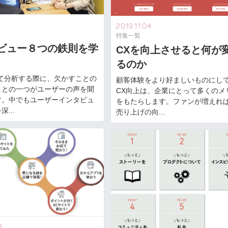
1
2019.11.04
特集一覧
ビュー８つの鉄則を学
CXを向上させると何が
るのか
いて分析する際に、欠かすことの
顧客体験をより好ましいものにし
ことの一つがユーザーの声を聞
CX向上は、企業にとって多くのメ
す。中でもユーザーインタビュ
をもたらします。ファンが増えれ
...
売り上げの向...
9