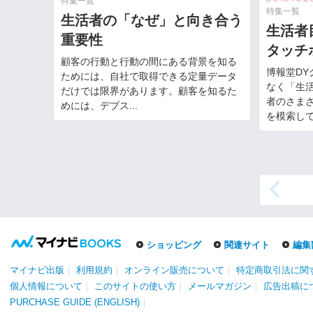
特集一覧
特集一覧
生活者の「なぜ」と向き合う
生活者
重要性
タッチ
顧客の行動と行動の間にある背景を知る
博報堂D
ためには、自社で取得できる定量データ
なく「生
だけでは限界があります。顧客を知るた
者のさま
めには、デプス...
を模索してい
ショッピング
関連サイト
編集
マイナビ出版
｜
利用規約
｜
オンライン販売について
｜
特定商取引法に関
個人情報について
｜
このサイトの使い方
｜
メールマガジン
｜
広告出稿に
PURCHASE GUIDE (ENGLISH)
｜