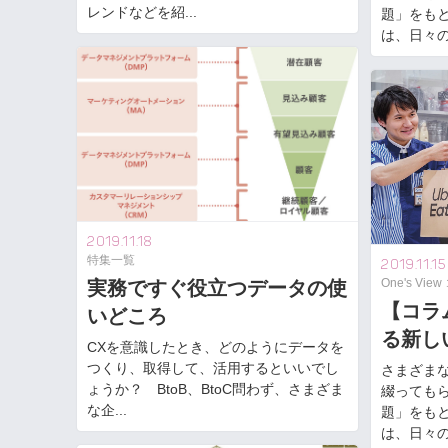
レンドなどを紹...
題」をも
は、日々の
2019.11.18
特集一覧
2019.11.15
One's Vie
実務ですぐ役立つデータの使
【コラ
いどころ
る新し
CXを意識したとき、どのようにデータを
つくり、取得して、活用するといいでし
さまざま
ょうか？ BtoB、BtoC問わず、さまざま
綴っても
な企...
題」をも
は、日々の