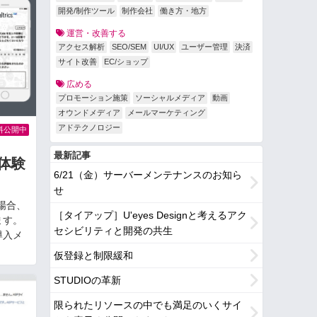
開発/制作ツール
制作会社
働き方・地方
運営・改善する
アクセス解析
SEO/SEM
UI/UX
ユーザー管理
決済
サイト改善
EC/ショップ
広める
プロモーション施策
ソーシャルメディア
動画
オウンドメディア
メールマーケティング
アドテクノロジー
料公開中
最新記事
体験
6/21（金）サーバーメンテナンスのお知ら
せ
場合、
［タイアップ］U'eyes Designと考えるアク
ます。
セシビリティと開発の共生
導入メ
仮登録と制限緩和
STUDIOの革新
限られたリソースの中でも満足のいくサイ