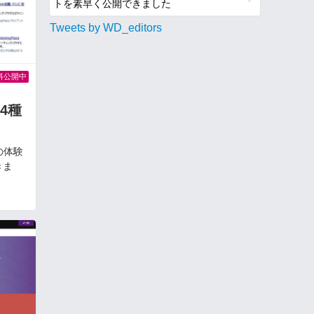
トを素早く公開できました
Tweets by WD_editors
料公開中
4種
の体験
きま
、