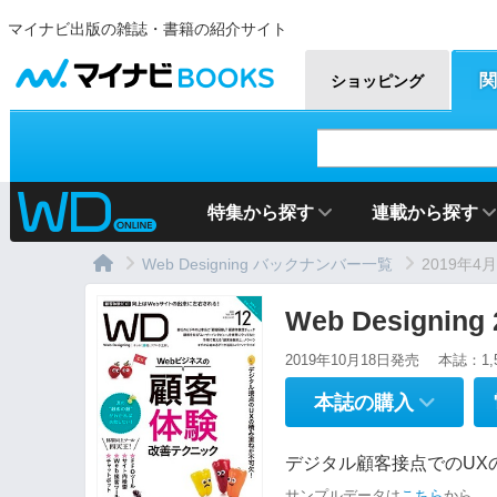
マイナビ出版の雑誌・書籍の紹介サイト
マイナビBOOKS
関
ショッピング
特集から探す
連載から探す
Web Designing バックナンバー一覧
2019年4
Web Designin
2019年10月18日発売
本誌：1,
本誌の購入
デジタル顧客接点でのUX
サンプルデータは
こちら
から