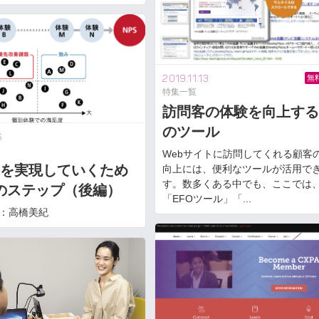
2019.11.13
無
特集一覧
訪問客の体験を向上する
のツール
6
Webサイトに訪問してくれる顧客
上を実現していくため
向上には、便利なツールが活用で
す。数多くある中でも、ここでは
つのステップ（後編）
「EFOツール」「...
tion：高橋美紀