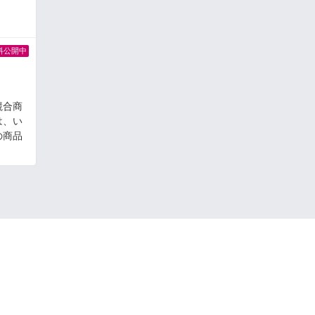
料公開中
競合商
は、い
の商品