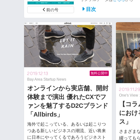
目次
前の号
2019.12.13
無料公開中
Bay Area Startup News
オンラインから実店舗、開封
2019.11.2
One's Vie
体験まで演出 優れたCXでフ
【コラ
ァンを魅了するD2Cブランド
におけ
「Allbirds」
ス」
海外で起こっている、あるいは起こりつ
つある新しいビジネスの潮流、近い将来
さまざま
に日本にやってくるであろうビジネスト
綴っても