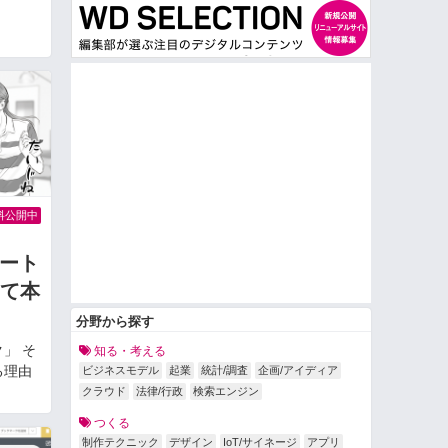
料公開中
リモート
て本
分野から探す
」 そ
知る・考える
る理由
ビジネスモデル
起業
統計/調査
企画/アイディア
クラウド
法律/行政
検索エンジン
つくる
制作テクニック
デザイン
IoT/サイネージ
アプリ