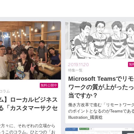
2019.11.20
無
特集一覧
Microsoft Teamsで
9
無料公開中
ワークの質が上がったっ
w コラム
当ですか？
ム】ローカルビジネス
働き方改革で進む「リモートワーク
る「カスタマーサクセ
のポイントとなるのがTeamsであ
Illustration_國廣稔
な方々に、それぞれの立場から
らうこのコラム。ひとつの「お