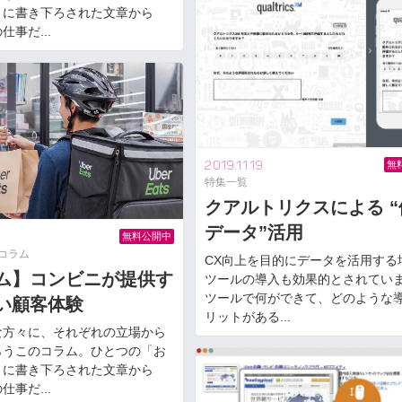
とに書き下ろされた文章から
仕事だ...
2019.11.19
無
特集一覧
クアルトリクスによる “
データ”活用
無料公開中
w コラム
CX向上を目的にデータを活用する
ム】コンビニが提供す
ツールの導入も効果的とされてい
ツールで何ができて、どのような
い顧客体験
リットがある...
な方々に、それぞれの立場から
らうこのコラム。ひとつの「お
とに書き下ろされた文章から
仕事だ...