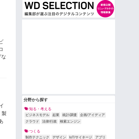
ビ
コ
げな
分野から探す
イ
知る・考える
、製
ビジネスモデル
起業
統計/調査
企画/アイディア
あ
クラウド
法律/行政
検索エンジン
つくる
制作テクニック
デザイン
IoT/サイネージ
アプリ