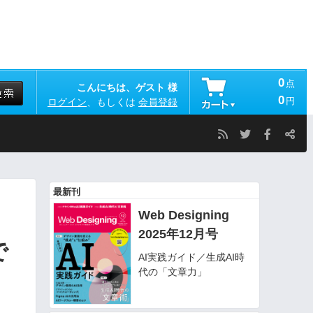
0
点
こんにちは、ゲスト 様
0
円
ログイン
、もしくは
会員登録
最新刊
Web Designing
2025年12月号
で
AI実践ガイド／生成AI時
代の「文章力」