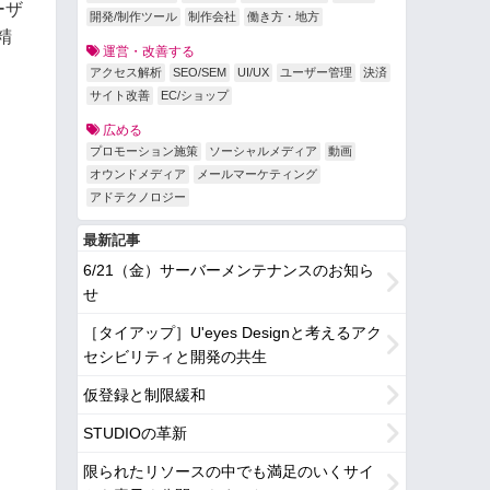
ーザ
開発/制作ツール
制作会社
働き方・地方
精
運営・改善する
アクセス解析
SEO/SEM
UI/UX
ユーザー管理
決済
サイト改善
EC/ショップ
広める
プロモーション施策
ソーシャルメディア
動画
オウンドメディア
メールマーケティング
アドテクノロジー
最新記事
6/21（金）サーバーメンテナンスのお知ら
せ
［タイアップ］U'eyes Designと考えるアク
セシビリティと開発の共生
仮登録と制限緩和
STUDIOの革新
限られたリソースの中でも満足のいくサイ