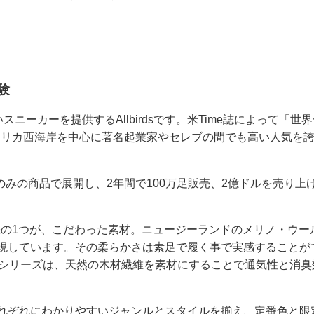
験
ニーカーを提供するAllbirdsです。米Time誌によって「世
、アメリカ西海岸を中心に著名起業家やセレブの間でも高い人気を
のみの商品で展開し、2年間で100万足販売、2億ドルを売り上
た秘訣の1つが、こだわった素材。ニュージーランドのメリノ・ウー
現しています。その柔らかさは素足で履く事で実感することが
ree”シリーズは、天然の木材繊維を素材にすることで通気性と消臭
れぞれにわかりやすいジャンルとスタイルを揃え、定番色と限