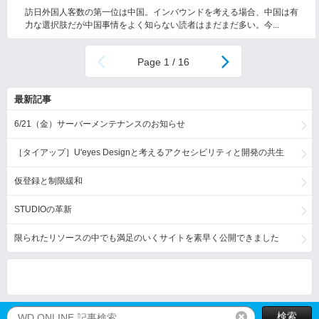
訪日外国人客数の第一位は中国。インバウンドを考える場合、中国は有
力な選択肢だが中国事情をよく知らない読者はまだまだ多い。今...
1 / 16
最新記事
6/21（金）サーバーメンテナンスのお知らせ
［タイアップ］U'eyes Designと考えるアクセシビリティと開発の共生
仮登録と制限緩和
STUDIOの革新
限られたリソースの中でも満足のいくサイトを素早く公開できました
検索
リセット