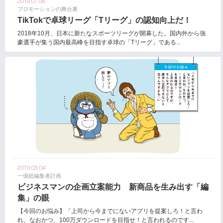
2019.07.08
プロモーションの舞台裏
TikTokで卓球リーグ「Tリーグ」の認知向上だ！
2018年10月、日本に新たなスポーツリーグが開幕した。国内外から強
豪選手が集う国内最高峰を目指す卓球の「Tリーグ」である...
2019.03.04
一億総編集者計画
ビジネスマンの企画立案能力 新商品を生み出す「編
集」の眼
【今回のお悩み】「上司から今までにないアプリを提案しろ！と言わ
れ、なおかつ、100万ダウンロードを目指せ！と言われるのです...