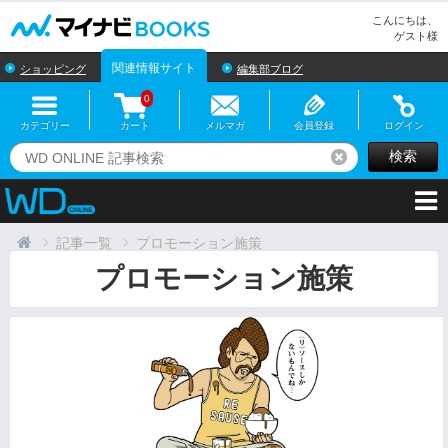
マイナビBOOKS
こんにちは、
ゲスト様
関連情報サイト
ショッピング
編集部ブログ
0
カテゴリー
カート
メルマガ
会員登録
ログイン
検索
リセット
記事一覧
プロモーション施策
プロモーション施策