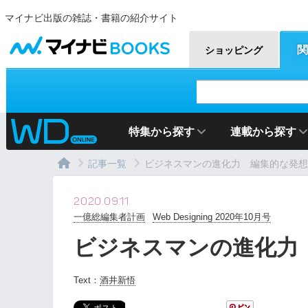
マイナビ出版の雑誌・書籍の紹介サイト
マイナビBOOKS
関
ショッピング
特集から探す
連載から探す
記事一覧
ビジネスマンの進化力 編集的な発想
2020.09.11
一億総編集者計画
Web Designing 2020年10月号
ビジネスマンの進化力
Text：
酒井新悟