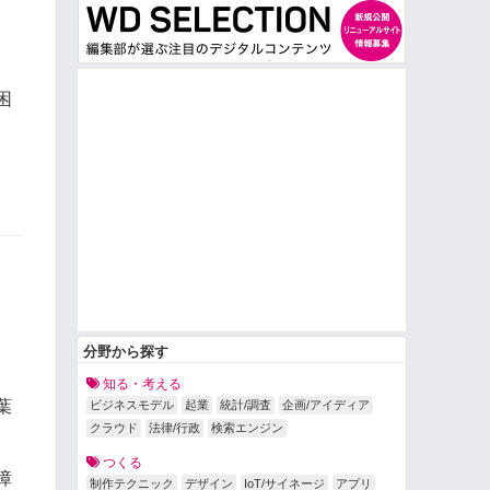
困
分野から探す
知る・考える
葉
ビジネスモデル
起業
統計/調査
企画/アイディア
クラウド
法律/行政
検索エンジン
つくる
障
制作テクニック
デザイン
IoT/サイネージ
アプリ