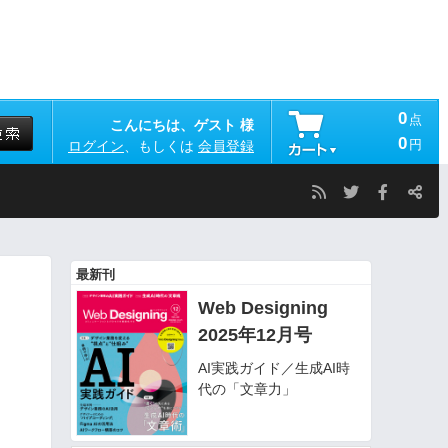
0
点
こんにちは、ゲスト 様
0
円
ログイン
、もしくは
会員登録
最新刊
Web Designing
2025年12月号
AI実践ガイド／生成AI時
代の「文章力」