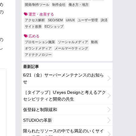
め
開発/制作ツール
制作会社
働き方・地方
の
運営・改善する
アクセス解析
SEO/SEM
UI/UX
ユーザー管理
決済
サイト改善
EC/ショップ
広める
の
プロモーション施策
ソーシャルメディア
動画
し
オウンドメディア
メールマーケティング
アドテクノロジー
最新記事
6/21（金）サーバーメンテナンスのお知ら
せ
［タイアップ］U'eyes Designと考えるアク
セシビリティと開発の共生
仮登録と制限緩和
STUDIOの革新
限られたリソースの中でも満足のいくサイ