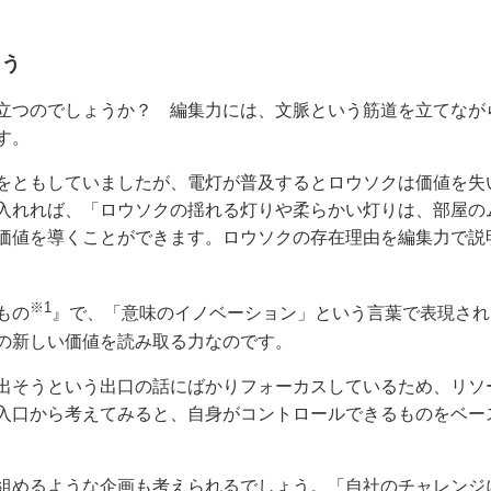
こう
立つのでしょうか？ 編集力には、文脈という筋道を立てなが
す。
をともしていましたが、電灯が普及するとロウソクは価値を失
入れれば、「ロウソクの揺れる灯りや柔らかい灯りは、部屋の
価値を導くことができます。ロウソクの存在理由を編集力で説
※1
もの
』で、「意味のイノベーション」という言葉で表現され
の新しい価値を読み取る力なのです。
出そうという出口の話にばかりフォーカスしているため、リソ
入口から考えてみると、自身がコントロールできるものをベー
組めるような企画も考えられるでしょう。「自社のチャレンジ