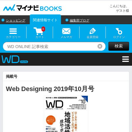
マイナビBOOKS
こんにちは、
ゲスト様
関連情報サイト
ショッピング
編集部ブログ
0
カテゴリー
カート
メルマガ
会員登録
ログイン
検索
リセット
掲載号
Web Designing 2019年10月号