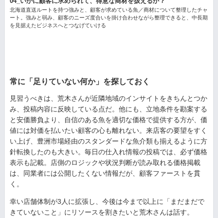
04_いかに顧客に求められて、得意な商材を扱えるか？
北海道直送ルートを持つ強みと、顧客が求めている魚／商材について整理したチャ
ート。強みと弱み、顧客のニーズ度合いを掛け合わせながら整理できると、中長期
を見据えたビジネスへとつなげていける
常に「足りていない何か」を探しておく
見習うべきは、荒木さんが近隣地域のインサイトをきちんとつか
み、投稿内容に反映している点だ。他にも、立地条件を勘案する
と安価勝負より、自信のある魚を適切な価格で提供する方が、価
値には対価を払いたい顧客の心も離れない。来店客の要望をすく
い上げ、豊洲市場経由のスタンダードな魚介類も揃えるように方
針転換したのも大きい。毎日の仕入れ情報の投稿では、必ず価格
表示も記載。店側のロジックや状況判断が読み取れる価格掲載
は、同業者には公開したくない情報だが、顧客ファーストを貫
く。
幸い店舗体制が3人に拡張し、今後は今まで以上に「まだまだで
きていないこと」にリソースを割きたいと荒木さんは話す。