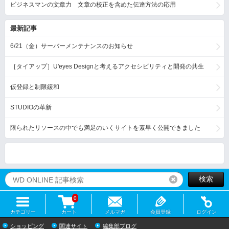
ビジネスマンの文章力 文章の校正を含めた伝達方法の応用
最新記事
6/21（金）サーバーメンテナンスのお知らせ
［タイアップ］U'eyes Designと考えるアクセシビリティと開発の共生
仮登録と制限緩和
STUDIOの革新
限られたリソースの中でも満足のいくサイトを素早く公開できました
検索
リセット
0
カテゴリー
カート
メルマガ
会員登録
ログイン
ショッピング
関連サイト
編集部ブログ