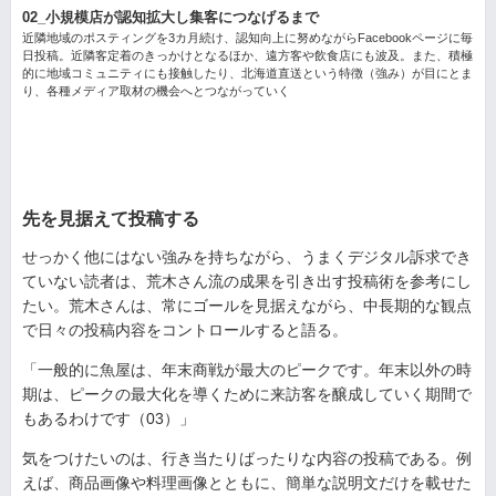
02_小規模店が認知拡大し集客につなげるまで
近隣地域のポスティングを3カ月続け、認知向上に努めながらFacebookページに毎
日投稿。近隣客定着のきっかけとなるほか、遠方客や飲食店にも波及。また、積極
的に地域コミュニティにも接触したり、北海道直送という特徴（強み）が目にとま
り、各種メディア取材の機会へとつながっていく
先を見据えて投稿する
せっかく他にはない強みを持ちながら、うまくデジタル訴求でき
ていない読者は、荒木さん流の成果を引き出す投稿術を参考にし
たい。荒木さんは、常にゴールを見据えながら、中長期的な観点
で日々の投稿内容をコントロールすると語る。
「一般的に魚屋は、年末商戦が最大のピークです。年末以外の時
期は、ピークの最大化を導くために来訪客を醸成していく期間で
もあるわけです（03）」
気をつけたいのは、行き当たりばったりな内容の投稿である。例
えば、商品画像や料理画像とともに、簡単な説明文だけを載せた