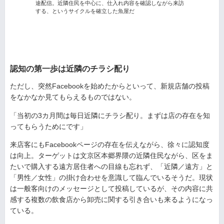
途配信。近隣住民を中心に、仕入れ内容を確認しながら来訪
する、というサイクルを確立した魚屋だ
認知の第一歩は近隣のチラシ配り
ただし、突然Facebookを始めたからといって、新規店舗の投稿
をなかなか見てもらえるものではない。
「当初の3カ月間は毎日近隣にチラシ配り。まずは店の存在を知
ってもらうためにです」
来店客にもFacebookページの存在を伝えながら、徐々に認知度
は向上。ターゲットは文京区本郷界隈の近隣住民ながら、区をま
たいで購入する遠方居住者への目線も忘れず、「近隣／遠方」と
「男性／女性」の掛け合わせを意識して臨んでいるそうだ。現状
は一般客向けのメッセージとして投稿しているが、その内容に共
感する複数の飲食店から卸売に関する引き合いも来るようになっ
ている。