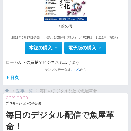
前の号
2019年8月17日発売
本誌：1,559円（税込） ／ PDF版：1,222円（税込）
本誌の購入
電子版の購入
ローカルへの貢献でビジネスも広げよう
サンプルデータは
こちら
から
目次
記事一覧
毎日のデジタル配信で魚屋革命！
2019.09.09
プロモーションの舞台裏
毎日のデジタル配信で魚屋革
命！