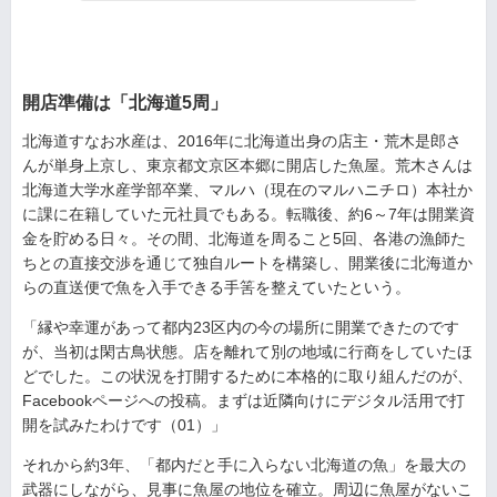
開店準備は「北海道5周」
北海道すなお水産は、2016年に北海道出身の店主・荒木是郎さ
んが単身上京し、東京都文京区本郷に開店した魚屋。荒木さんは
北海道大学水産学部卒業、マルハ（現在のマルハニチロ）本社か
に課に在籍していた元社員でもある。転職後、約6～7年は開業資
金を貯める日々。その間、北海道を周ること5回、各港の漁師た
ちとの直接交渉を通じて独自ルートを構築し、開業後に北海道か
らの直送便で魚を入手できる手筈を整えていたという。
「縁や幸運があって都内23区内の今の場所に開業できたのです
が、当初は閑古鳥状態。店を離れて別の地域に行商をしていたほ
どでした。この状況を打開するために本格的に取り組んだのが、
Facebookページへの投稿。まずは近隣向けにデジタル活用で打
開を試みたわけです（01）」
それから約3年、「都内だと手に入らない北海道の魚」を最大の
武器にしながら、見事に魚屋の地位を確立。周辺に魚屋がないこ