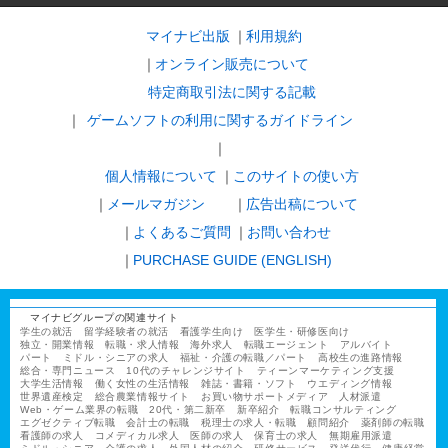
マイナビ出版
利用規約
オンライン販売について
特定商取引法に関する記載
ゲームソフトの利用に関するガイドライン
｜
個人情報について
このサイトの使い方
メールマガジン
広告出稿について
よくあるご質問
お問い合わせ
PURCHASE GUIDE (ENGLISH)
マイナビグループの関連サイト
学生の就活
留学経験者の就活
看護学生向け
医学生・研修医向け
独立・開業情報
転職・求人情報
海外求人
転職エージェント
アルバイト
パート
ミドル・シニアの求人
福祉・介護の転職／パート
高校生の進路情報
総合・専門ニュース
10代のチャレンジサイト
ティーンマーケティング支援
大学生活情報
働く女性の生活情報
雑誌・書籍・ソフト
ウエディング情報
世界遺産検定
総合農業情報サイト
お買い物サポートメディア
人材派遣
Web・ゲーム業界の転職
20代・第二新卒
新卒紹介
転職コンサルティング
エグゼクティブ転職
会計士の転職
税理士の求人・転職
顧問紹介
薬剤師の転職
看護師の求人
コメディカル求人
医師の求人
保育士の求人
無期雇用派遣