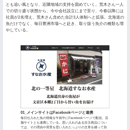
とも追い風となり、近隣地域の支持を固めていく。荒木さん一人
での切り盛り状態から、今や会社設立にまで至り、今春以降には
社員が2名増え、荒木さん含めた合計3人体制へと拡張。北海道の
魚だけでなく、毎日豊洲市場へと赴き、取り扱う魚介の種類も増
やしている。
01_メインサイトはFacebookページと連携
毎日仕入れた魚の情報を午前中にFacebookページで配信。店
舗サイトとも連携している。思い入れのある目玉商品につい
ては、その理由や背景を思い入れたっぷりの文章を綴って別