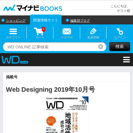
マイナビBOOKS
こんにちは、
ゲスト様
関連情報サイト
ショッピング
編集部ブログ
0
カテゴリー
カート
メルマガ
会員登録
ログイン
検索
リセット
掲載号
Web Designing 2019年10月号