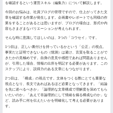
を確認するという運営スキル（編集力）について解説します。
今回のお悩みは、社員ブログの管理ですので、仕上がってきた文
章を確認する作業が発生します。企画書やレポートでも同様の作
業をすることがあるとは思いますが、ブログの場合は、形式や内
容もさまざまなバリエーションが考えられます。
そんな時に意識してほしいのは、3つの「コウセイ」です。
1つ目は、正しい裏付けを持っているかという「公正」の視点。
事実だと証明できないもの（憶測）は避け、言質を取ることがで
きたかの見極めです。自身の意見や感想であれば問題ありません
が、引用した場合、情報の出所を明記する必要があります。この
ステップにより、説得力のある文章にもつながります。
2つ目は、「構成」の視点です。文体をつくる際にとても重要な
視点となり、長文であればあるほど必要となってきます。「結論
を先に述べるべきか」「論理的な文章構成で理解度を深めてもら
いたいのか」「あえて非論理的にして情緒を煽る構成なのか」な
ど、読み手に何を伝えたいかを明確化して考える必要がありま
す。