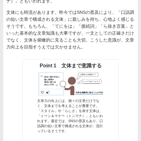
ナ）」ともいわれます。
文体にも時流があります。昨今ではSNSの普及により、「口語調
の短い文章で構成される文体」に親しみを持ち、心地よく感じる
そうです。もちろん、「てにをは」「接続詞」「ら抜き言葉」と
いった基本的な文章知識も大事ですが、一文としての正確さだけ
でなく、文体を俯瞰的に見ることも大切。こうした意識が、文章
力向上を目指すうえでは欠かせません。
Point 1 文体まで意識する
文章力の向上には、個々の文章だけでな
く、文体までを考えることが重要です。
「スタイル」や「らしさ」を表す文体は、
「トーン＆マナー（トンマナ）」ともいわ
れます。最近では、SNSの普及もあり、口
語調の短い文章で構成される文体が、流行
っているそうです。