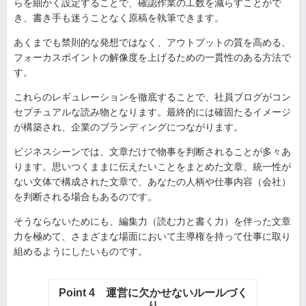
らを細かく設定することで、確認作業の工数を減らすことがで
き、書き手も迷うことなく原稿を執筆できます。
あくまでも禁則的な発想ではなく、アウトプットの質を高める、
フォーカスポイントの解像度を上げるための一貫性のある方法で
す。
これらのレギュレーションを徹底することで、社員ブログがコン
セプチュアルな読み物となります。最終的には確固たるイメージ
が構築され、企業のブランディングにつながります。
ビジネスシーンでは、文章だけで物事を判断されることが多々あ
ります。思いつくままに伝えたいことをまとめた文章、統一性が
ない文体で構成された文章で、あなたの人柄や仕事内容（会社）
を判断される場合もあるのです。
そうならないためにも、編集力（読む力と書く力）を伴った文章
力を極めて、さまざまな場面において主導権を持って仕事に取り
組めるようにしたいものです。
Point 4 運営に欠かせないルールづく
り