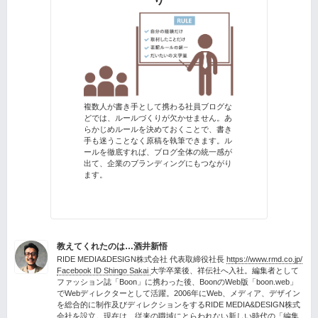
複数人が書き手として携わる社員ブログな
どでは、ルールづくりが欠かせません。あ
らかじめルールを決めておくことで、書き
手も迷うことなく原稿を執筆できます。ル
ールを徹底すれば、ブログ全体の統一感が
出て、企業のブランディングにもつながり
ます。
教えてくれたのは…酒井新悟
RIDE MEDIA&DESIGN株式会社 代表取締役社長
https://www.rmd.co.jp/
Facebook ID Shingo Sakai
大学卒業後、祥伝社へ入社。編集者として
ファッション誌「Boon」に携わった後、BoonのWeb版「boon.web」
でWebディレクターとして活躍。2006年にWeb、メディア、デザイン
を総合的に制作及びディレクションをするRIDE MEDIA&DESIGN株式
会社を設立。現在は、従来の職域にとらわれない新しい時代の「編集