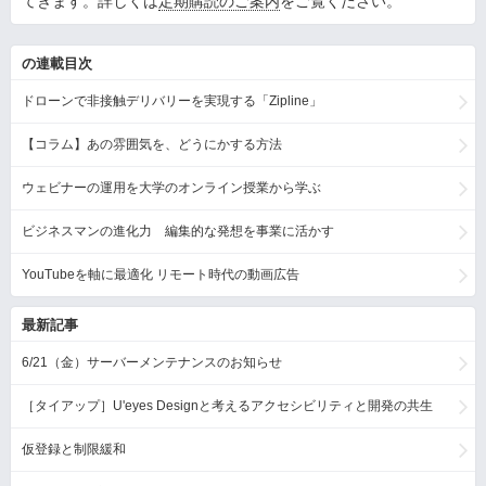
てきます。詳しくは
定期購読のご案内
をご覧ください。
の連載目次
ドローンで非接触デリバリーを実現する「Zipline」
【コラム】あの雰囲気を、どうにかする方法
ウェビナーの運用を大学のオンライン授業から学ぶ
ビジネスマンの進化力 編集的な発想を事業に活かす
YouTubeを軸に最適化 リモート時代の動画広告
最新記事
6/21（金）サーバーメンテナンスのお知らせ
［タイアップ］U'eyes Designと考えるアクセシビリティと開発の共生
仮登録と制限緩和