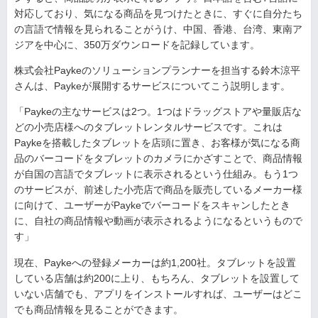
対応しており、気になる商品を見つけたときに、すぐに自分たち
の言語で情報を見られることがうけ、中国、香港、台湾、東南ア
ジアを中心に、350万ダウンロードを記録しています。
株式会社Paykeのソリューションプランナーを担当する鈴木涼平
さんは、Paykeが展開するサービスについてこう説明します。
「Paykeの主なサービスは2つ。1つはドラッグストアや量販店な
どの小売店様へのタブレットレンタルサービスです。これは
Paykeを搭載したタブレットを店頭に置き、お客様が気になる商
品のバーコードをタブレットのカメラにかざすことで、商品情報
が自国の言語でタブレットに表示されるという仕組み。もう1つ
のサービスが、前述した小売店で商品を販売しているメーカー様
に向けて、ユーザーがPaykeでバーコードをスキャンしたとき
に、自社の商品情報や動画が表示されるようになるというもので
す」
現在、Paykeへの登録メーカーは約1,200社。タブレットを設置
している店舗は約200に上り、もちろん、タブレットを設置して
いない店舗でも、アプリをインストールすれば、ユーザーはどこ
でも商品情報を見ることができます。