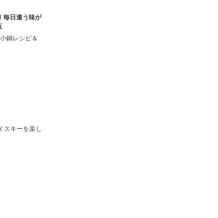
！毎日違う味が
版
小鍋レシピ＆
ウイスキーを楽し