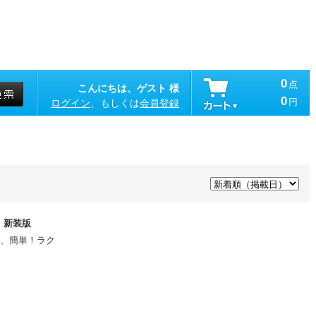
0
点
こんにちは、ゲスト 様
0
円
ログイン
、もしくは
会員登録
 新装版
、簡単！ラク