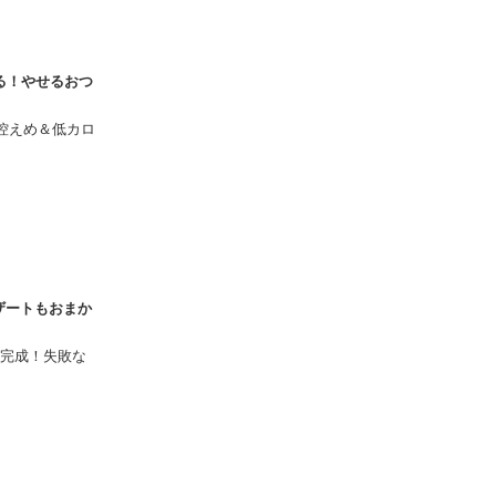
れる！やせるおつ
質控えめ＆低カロ
デザートもおまか
完成！失敗な