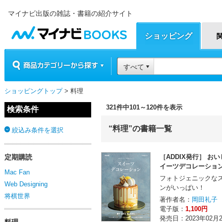
マイナビ出版の雑誌・書籍の紹介サイト
マイナビBOOKS
ショッピング
商品カテゴリーから探す
すべて
ショッピングトップ
> 料理
321件中101～120件を表示
検索条件
“料理”の書籍一覧
絞込み条件を選択
定期購読
［ADDIX発行］ お
イーツデコレーショ
Mac Fan
フォトジェニックな
Web Designing
ンがいっぱい！
将棋世界
著作者名：
岡田礼子
電子版：
1,100円
発売日：2023年02月