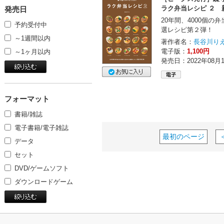
ラク弁当レシピ ２ 
発売日
20年間、4000個の
予約受付中
選レシピ第２弾！
～1週間以内
著作者名：
長谷川り
電子版：
1,100円
～1ヶ月以内
発売日：2022年08月
フォーマット
書籍/雑誌
電子書籍/電子雑誌
最初のページ
データ
セット
DVD/ゲームソフト
ダウンロードゲーム