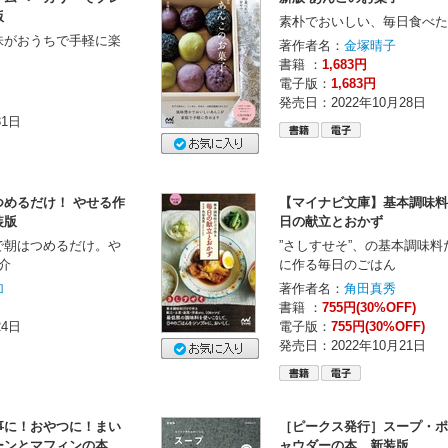
版
素朴でおいしい、毎日食べた
味がおうちで手軽に楽
著作者名：
金塚晴子
書籍 ：
1,683円
電子版：
1,683円
発売日：2022年10月28日
31日
めるだけ！ やせる作
【マイナビ文庫】基本調味料
装版
日の献立とおかず
で朝はつめるだけ。や
”さしすせそ”、の基本調味
介
に作る毎日のごはん
加
著作者名：
角田真秀
書籍 ：
755円(30%OFF)
24日
電子版：
755円(30%OFF)
発売日：2022年10月21日
事に！おやつに！まい
［ピークス発行］スープ・ポ
ーンとマフィンの本
ャウダーの本 新装版