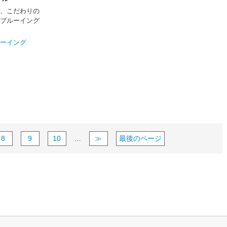
、こだわりの
ブルーイング
ーイング
8
9
10
≫
最後のページ
…