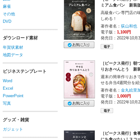
ミアム食パン 新装
麻雀
高級食パン専門店の
その他
しめる！
DVD
著作者名：
荻山和也
電子版：
1,100円
ダウンロード素材
発売日：2022年10月
年賀状素材
地図データ
［ピークス発行］朝つ
りおきべんとう 新
ビジネステンプレート
週末の簡単作りおき
Word
せる弁当4週間分を紹
Excel
著作者名：
金丸絵里
PowerPoint
電子版：
1,000円
発売日：2022年10月
写真
グッズ・雑貨
ガジェット
［ピークス発行］食
にち食べたい！スコ