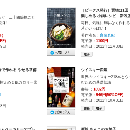
［ピークス発行］買物は1回
楽しめる 小鍋レシピ 新装
らぐ 二十四節気ごと
解消！
毎日、気軽に無駄なく作れる
〆がいっぱい！
F)
著作者名：
齋藤真紀
FF)
電子版：
1100円
29日
発売日：2022年11月30日
分で作れる やせる常備
ウイスキー図鑑
世界のウイスキー218本と
質控えめ＆低カロリー常
むための基礎知識
書籍 ：
1892円
加
電子版：
946円(50%OFF)
発売日：2022年10月31日
28日
ームベーカリーでプレ
新版 あんこのお菓子