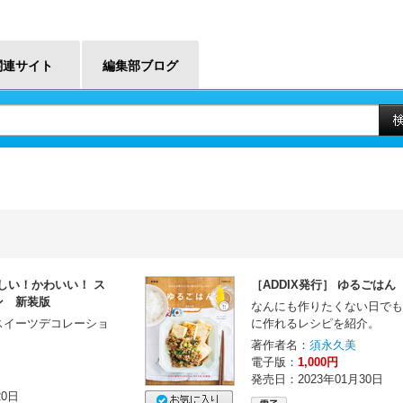
関連サイト
編集部ブログ
いしい！かわいい！ ス
［ADDIX発行］ ゆるごはん
ン 新装版
なんにも作りたくない日でも
スイーツデコレーショ
に作れるレシピを紹介。
著作者名：
須永久美
電子版：
1,000円
発売日：2023年01月30日
20日