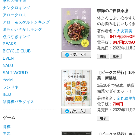
季節の漢字道
ナンクロキング
季節のご自愛薬膳
アロークロス
体よろこぶ、心やす
アロー＆スケルトンキング
のお悩みをおいしく
まちがいさがしキング
著作者名：
大友育美
点つなぎキング
書籍 ：
847円(50%OF
電子版：
847円(50%O
PEAKS
発売日：2022年11月
BiCYCLE CLUB
EVEN
NALU
［ピークス発行］10
SALT WORLD
菜 新装版
Yogini
1品10分で完成。糖
ランドネ
備菜でダイエット！
flick!
著作者名：
金丸絵里
詰将棋パラダイス
電子版：
700円
発売日：2022年11月
ゲーム
将棋
囲碁
［ピークス発行］ホ