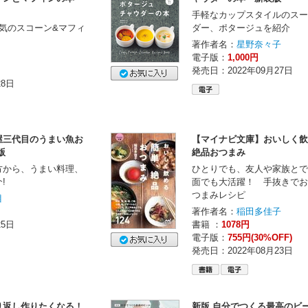
手軽なカップスタイルのスー
気のスコーン&マフィ
ダー、ポタージュを紹介
著作者名：
星野奈々子
電子版：
1,000円
発売日：2022年09月27日
28日
屋三代目のうまい魚お
【マイナビ文庫】おいしく飲
版
絶品おつまみ
方から、うまい料理、
ひとりでも、友人や家族とで
!
面でも大活躍！ 手抜きでお
つまみレシピ
目
著作者名：
稲田多佳子
25日
書籍 ：
1078円
電子版：
755円(30%OFF)
発売日：2022年08月23日
り返し作りたくなる！
新版 自分でつくる最高のビ