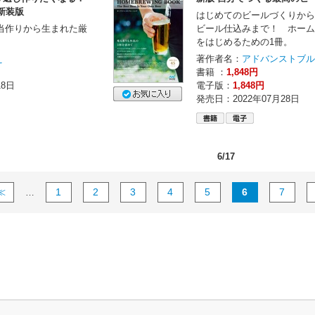
新装版
はじめてのビールづくりから
弁当作りから生まれた厳
ビール仕込みまで！ ホーム
をはじめるための1冊。
え
著作者名：
アドバンストブル
書籍 ：
1,848円
18日
電子版：
1,848円
発売日：2022年07月28日
6/17
≪
1
2
3
4
5
6
7
…