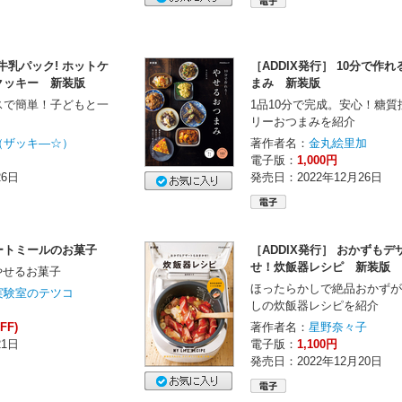
は牛乳パック! ホットケ
［ADDIX発行］ 10分で作
クッキー 新装版
まみ 新装版
スで簡単！子どもと一
1品10分で完成。安心！糖
！
リーおつまみを紹介
（ザッキ―☆）
著作者名：
金丸絵里加
電子版：
1,000円
26日
発売日：2022年12月26日
ートミールのお菓子
［ADDIX発行］ おかずも
せ！炊飯器レシピ 新装版
！やせるお菓子
ほったらかしで絶品おかずが
実験室のテツコ
しの炊飯器レシピを紹介
FF)
著作者名：
星野奈々子
21日
電子版：
1,100円
発売日：2022年12月20日