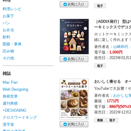
料理
料理レシピ
お菓子
［ADDIX発行］ 型
パン
ーキミックスでデコ
お弁当
ホットケーキミック
飲料
緒に楽しく作れます
図鑑・事典
著作者名：
山崎和代
読み物
電子版：
1,000円
発売日：2023年01月
その他
雑誌
おいしく痩せる オ
Mac Fan
YouTubeで大反響
Web Designing
著作者名：
おかしな
将棋世界
書籍 ：
1771円
週刊将棋
電子版：
886円(50%O
+DESIGNING
発売日：2022年12月
クロスワードキング
漢字道