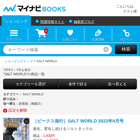
マイナビBOOKS
こんにちは、
ゲスト様
ショッピング
関連情報サイト
編集部ブログ
0
カテゴリー
カート
お気に入り
会員登録
ログイン
検索
リセット
ショッピングトップ
>
7件中1～7件を表示
“SALT WORLD”の商品一覧
カテゴリーを選択
条件で絞る
並べ替える
カテゴリー：
“SALT WORLD”
絞り込み：
並べ替え：
新着順（掲載日）
設定を解除
［ピークス発行］SALT WORLD 2022年4月号
進化、変化し続けるソルトタックル
雑誌：
1,430円