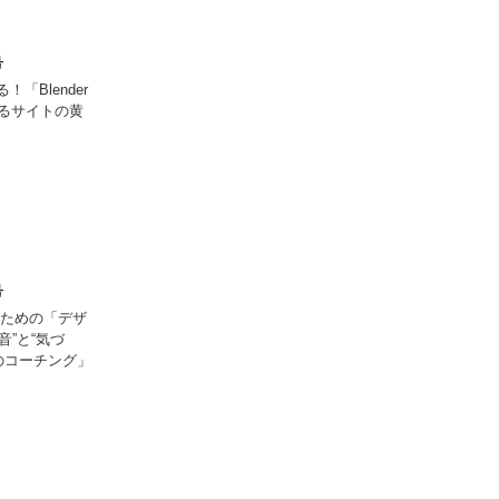
号
「Blender
伝わるサイトの黄
号
るための「デザ
音”と“気づ
のコーチング」