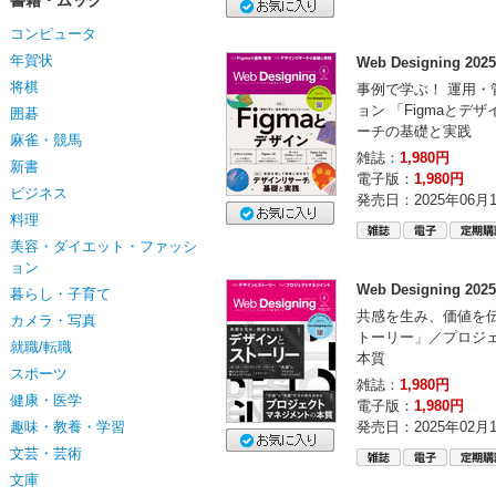
書籍・ムック
コンピュータ
年賀状
Web Designing 20
将棋
事例で学ぶ！ 運用・
ョン 「Figmaとデ
囲碁
ーチの基礎と実践
麻雀・競馬
雑誌：
1,980円
新書
電子版：
1,980円
ビジネス
発売日：2025年06月
料理
美容・ダイエット・ファッシ
ョン
Web Designing 20
暮らし・子育て
共感を生み、価値を
カメラ・写真
トーリー」／プロジ
就職/転職
本質
スポーツ
雑誌：
1,980円
健康・医学
電子版：
1,980円
趣味・教養・学習
発売日：2025年02月
文芸・芸術
文庫