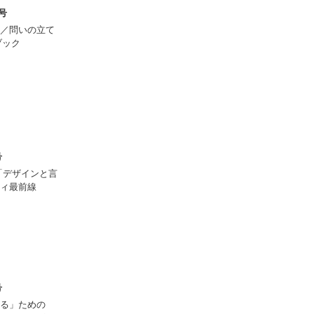
月号
／問いの立て
ブック
号
「デザインと言
ティ最前線
号
る」ための