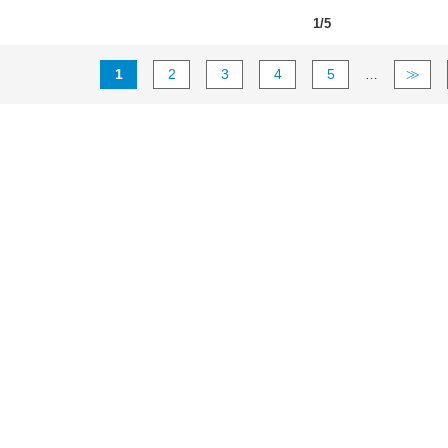
1/5
1
2
3
4
5
≫
…