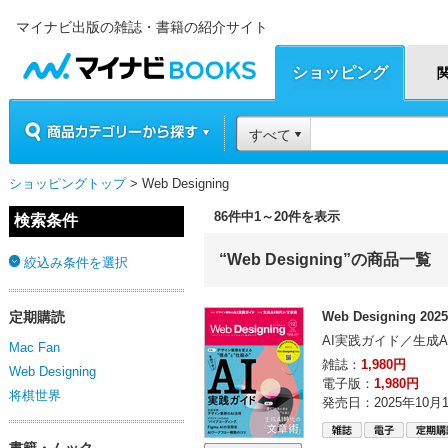
マイナビ出版の雑誌・書籍の紹介サイト
マイナビBOOKS
ショッピング
商品カテゴリーから探す
すべて
ショッピングトップ
> Web Designing
86件中1～20件を表示
検索条件
“Web Designing”の商品一覧
絞込み条件を選択
定期購読
Web Designing 20
AI実践ガイド／生成
Mac Fan
雑誌：
1,980円
Web Designing
電子版：
1,980円
将棋世界
発売日：2025年10月