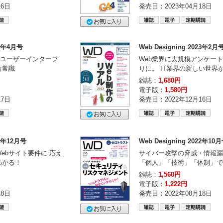
16日
発売日：2023年04月18日
23年4月号
Web Designing 2023年2月
I（ユーザーインターフ
Web業界に大規模アンケー
新常識
りに。 IT業界の新しい世界
雑誌：
1,680円
電子版：
1,580円
17日
発売日：2022年12月16日
22年12月号
Web Designing 2022年10
ebサイト要件に 応え
サイバー攻撃の脅威・情報漏
わかる！
「個人」「技術」「体制」で
雑誌：
1,560円
電子版：
1,222円
18日
発売日：2022年08月18日