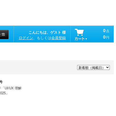
0
点
こんにちは、ゲスト 様
0
円
ログイン
、もしくは
会員登録
月号
UI/UX 理解
025」