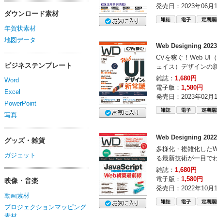
発売日：2023年06月
ダウンロード素材
年賀状素材
地図データ
Web Designing 20
CVを稼ぐ！Web U
ビジネステンプレート
ェイス）デザインの
雑誌：
1,680円
Word
電子版：
1,580円
Excel
発売日：2023年02月
PowerPoint
写真
Web Designing 20
グッズ・雑貨
多様化・複雑化したW
ガジェット
る最新技術が一目で
雑誌：
1,680円
電子版：
1,580円
映像・音楽
発売日：2022年10月
動画素材
プロジェクションマッピング
素材