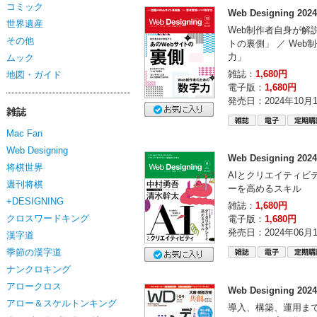
コミック
Web Designing 20
世界遺産
Web制作者自身が解
その他
トの裏側」 ／ We
力」
ムック
雑誌：
1,680円
地図・ガイド
電子版：
1,680円
発売日：2024年10月
雑誌
Mac Fan
Web Designing
Web Designing 20
将棋世界
AIとクリエイティビ
週刊将棋
ーを高めるスキル
+DESIGNING
雑誌：
1,680円
クロスワードキング
電子版：
1,680円
発売日：2024年06月
漢字道
季節の漢字道
ナンクロキング
アロークロス
Web Designing 20
アロー＆スケルトンキング
導入、構築、運用ま