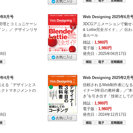
25年8月号
Web Designing 2025年6月
管理とコミュニケーシ
3DCGアニメーションで魅せる！
ザイン」／ デザインリサ
& Lottie完全ガイド」／ 
金ルール
雑誌：
1,980円
電子版：
1,980円
18日
発売日：2025年04月17日
25年4月号
Web Designing 2025年2月
伝える「デザインとス
信頼されるWeb制作者にな
ェクトマネジメントの
イナー3年目の教科書」／“本
き”を引き出す「技術として
雑誌：
1,980円
電子版：
1,980円
18日
発売日：2024年12月17日