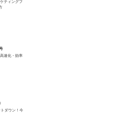
ケティングフ
方
月号
高速化・効率
号
ウントダウン！今