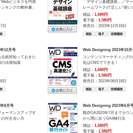
Webビジネスを円滑
「デザイン基礎講座」／マー
シンキングの教科書」
レームワークの“正しい”使い
雑誌：
1,680円
電子版：
1,580円
17日
発売日：2023年12月18日
23年12月号
Web Designing 2023年10
わる絶対知っておきた
コンテンツマーケティングの
用の法律知識
化はCMSでできる！
雑誌：
1,680円
電子版：
1,580円
18日
発売日：2023年08月18日
23年8月号
Web Designing 2023年6月
フォーマンスアップす
既存GA2023年7月までカ
との付き合い方
から間に合うGA4移行法
雑誌：
1,680円
電子版：
1,580円