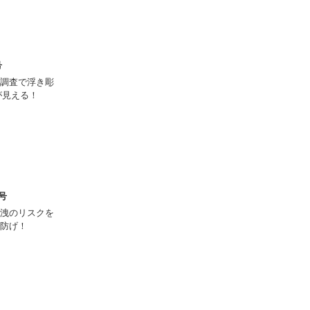
号
ト調査で浮き彫
が見える！
月号
洩のリスクを
防げ！