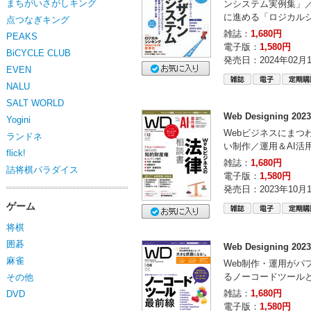
まちがいさがしキング
ンシステム実例集」／
に進める「ロジカル
点つなぎキング
雑誌：
1,680円
PEAKS
電子版：
1,580円
BiCYCLE CLUB
発売日：2024年02月
EVEN
NALU
SALT WORLD
Web Designing 20
Yogini
Webビジネスにまつ
ランドネ
い制作／運用＆AI活
flick!
雑誌：
1,680円
詰将棋パラダイス
電子版：
1,580円
発売日：2023年10月
ゲーム
将棋
囲碁
Web Designing 20
麻雀
Web制作・運用がパ
るノーコードツール
その他
雑誌：
1,680円
DVD
電子版：
1,580円