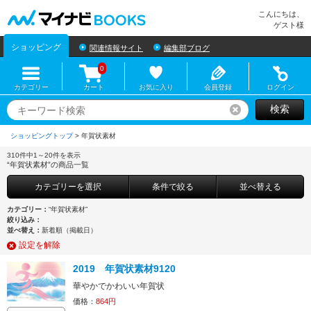
マイナビBOOKS
こんにちは、
ゲスト様
ショッピング
関連情報サイト
編集部ブログ
0
カテゴリー
カート
お気に入り
会員登録
ログイン
検索
リセット
ショッピングトップ
>
310件中1～20件を表示
“年賀状素材”の商品一覧
カテゴリーを選択
条件で絞る
並べ替える
カテゴリー：
“年賀状素材”
絞り込み：
並べ替え：
新着順（掲載日）
設定を解除
2019 年賀状素材9120
華やかでかわいい年賀状
価格：
864円