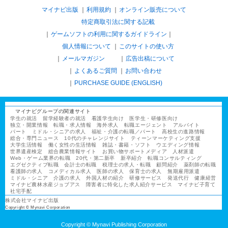
マイナビ出版
利用規約
オンライン販売について
特定商取引法に関する記載
ゲームソフトの利用に関するガイドライン
｜
個人情報について
このサイトの使い方
メールマガジン
広告出稿について
よくあるご質問
お問い合わせ
PURCHASE GUIDE (ENGLISH)
マイナビグループの関連サイト
学生の就活
留学経験者の就活
看護学生向け
医学生・研修医向け
独立・開業情報
転職・求人情報
海外求人
転職エージェント
アルバイト
パート
ミドル・シニアの求人
福祉・介護の転職／パート
高校生の進路情報
総合・専門ニュース
10代のチャレンジサイト
ティーンマーケティング支援
大学生活情報
働く女性の生活情報
雑誌・書籍・ソフト
ウエディング情報
世界遺産検定
総合農業情報サイト
お買い物サポートメディア
人材派遣
Web・ゲーム業界の転職
20代・第二新卒
新卒紹介
転職コンサルティング
エグゼクティブ転職
会計士の転職
税理士の求人・転職
顧問紹介
薬剤師の転職
看護師の求人
コメディカル求人
医師の求人
保育士の求人
無期雇用派遣
ミドル・シニア
介護の求人
外国人材の紹介
研修サービス
発送代行
健康経営
マイナビ農林水産ジョブアス
障害者に特化した求人紹介サービス
マイナビ子育て
社宅手配
株式会社マイナビ出版
Copyright © Mynavi Corporation
Copyright © Mynavi Publishing Corporation