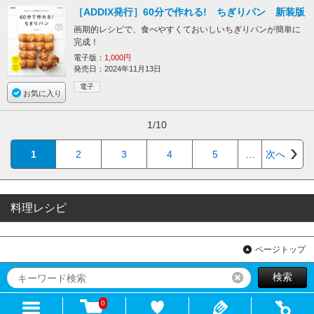
［ADDIX発行］60分で作れる! ちぎりパン 新装版
画期的レシピで、食べやすくておいしいちぎりパンが簡単に
完成！
電子版：
1,000円
発売日：2024年11月13日
電子
お気に入り
1/10
1
2
3
4
5
…
次へ
料理レシピ
ページトップ
検索
リセット
0