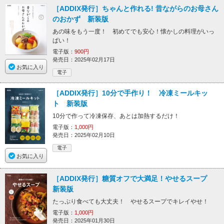
［ADDIX発行］ちゃんと作れる! 昔ながらのお母さん
のおかず 新装版
あの味をもう一度！ 初めてでも安心！懐かしの料理がいっ
ぱい！
電子版：
900円
発売日：2025年02月17日
お気に入り
電子
［ADDIX発行］10分で手作り！ 冷凍ミールキッ
ト 新装版
10分で作って冷凍保存、あとは加熱するだけ！
電子版：
1,000円
発売日：2025年02月10日
電子
お気に入り
［ADDIX発行］糖質オフで大満足！やせるスープ
新装版
たっぷり食べても大丈夫！ やせるスープでキレイやせ！
電子版：
1,000円
発売日：2025年01月30日