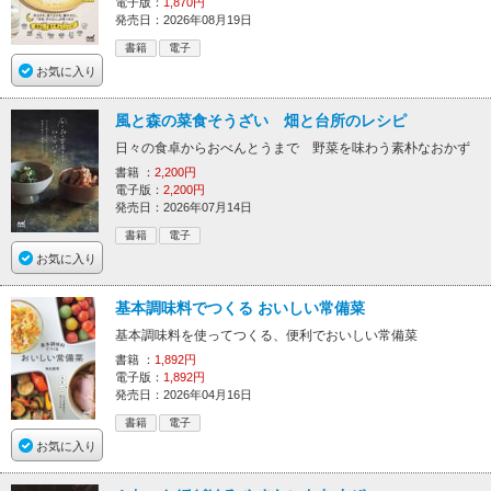
電子版：
1,870円
発売日：2026年08月19日
書籍
電子
お気に入り
風と森の菜食そうざい 畑と台所のレシピ
日々の食卓からおべんとうまで 野菜を味わう素朴なおかず
書籍 ：
2,200円
電子版：
2,200円
発売日：2026年07月14日
書籍
電子
お気に入り
基本調味料でつくる おいしい常備菜
基本調味料を使ってつくる、便利でおいしい常備菜
書籍 ：
1,892円
電子版：
1,892円
発売日：2026年04月16日
書籍
電子
お気に入り