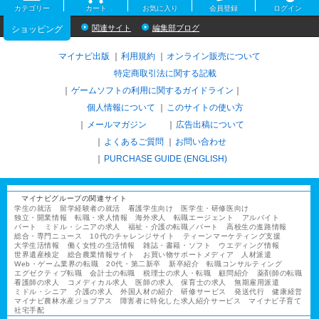
カテゴリー
カート
お気に入り
会員登録
ログイン
関連サイト
編集部ブログ
ショッピング
マイナビ出版
利用規約
オンライン販売について
特定商取引法に関する記載
ゲームソフトの利用に関するガイドライン
｜
個人情報について
このサイトの使い方
メールマガジン
広告出稿について
よくあるご質問
お問い合わせ
PURCHASE GUIDE (ENGLISH)
マイナビグループの関連サイト
学生の就活
留学経験者の就活
看護学生向け
医学生・研修医向け
独立・開業情報
転職・求人情報
海外求人
転職エージェント
アルバイト
パート
ミドル・シニアの求人
福祉・介護の転職／パート
高校生の進路情報
総合・専門ニュース
10代のチャレンジサイト
ティーンマーケティング支援
大学生活情報
働く女性の生活情報
雑誌・書籍・ソフト
ウエディング情報
世界遺産検定
総合農業情報サイト
お買い物サポートメディア
人材派遣
Web・ゲーム業界の転職
20代・第二新卒
新卒紹介
転職コンサルティング
エグゼクティブ転職
会計士の転職
税理士の求人・転職
顧問紹介
薬剤師の転職
看護師の求人
コメディカル求人
医師の求人
保育士の求人
無期雇用派遣
ミドル・シニア
介護の求人
外国人材の紹介
研修サービス
発送代行
健康経営
マイナビ農林水産ジョブアス
障害者に特化した求人紹介サービス
マイナビ子育て
社宅手配