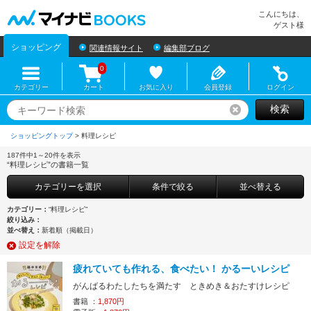
マイナビBOOKS
こんにちは、
ゲスト様
ショッピング
関連情報サイト
編集部ブログ
0
カテゴリー
カート
お気に入り
会員登録
ログイン
検索
リセット
ショッピングトップ
>
187件中1～20件を表示
“料理レシピ”の書籍一覧
カテゴリーを選択
条件で絞る
並べ替える
カテゴリー：
“料理レシピ”
絞り込み：
並べ替え：
新着順（掲載日）
設定を解除
疲れていても作れる、食べたい！ かるーいレシピ
がんばるわたしたちを満たす ときめき＆おたすけレシピ
書籍 ：
1,870円