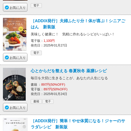
電子
お気に入り
［ADDIX発行］夫婦ふたり分！体が喜ぶ！シニアご
はん 新装版
美味しく健康に！ 気軽に作れるレシピがいっぱい！
電子版：
1,100円
発売日：2025年01月27日
電子
お気に入り
心とからだを整える 春夏秋冬 薬膳レシピ
毎日を大切に生きることが、あなたの人生になる
書籍 ：
897円(50%OFF)
電子版：
897円(50%OFF)
発売日：2025年01月24日
書籍
電子
お気に入り
［ADDIX発行］簡単！やせ体質になる！ジャーのサ
ラダレシピ 新装版