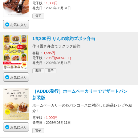
電子版：
1,000円
発売日：2025年03月31日
電子
お気に入り
1食200円 りんの節約ズボラ弁当
作り置き弁当でラクラク節約
書籍 ：
1,595円
電子版：
798円(50%OFF)
発売日：2025年03月14日
書籍
電子
お気に入り
［ADDIX発行］ホームベーカリーでデザートパン
新装版
ホームベーカリーの各パンコースに対応した絶品レシピを紹
介！
電子版：
1,000円
発売日：2025年03月11日
お気に入り
電子