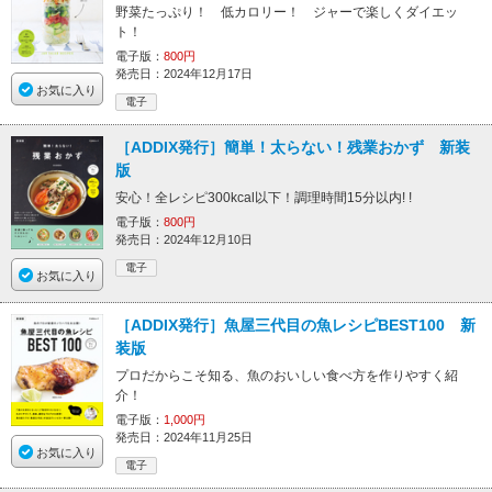
野菜たっぷり！ 低カロリー！ ジャーで楽しくダイエッ
ト！
電子版：
800円
発売日：2024年12月17日
お気に入り
電子
［ADDIX発行］簡単！太らない！残業おかず 新装
版
安心！全レシピ300kcal以下！調理時間15分以内! !
電子版：
800円
発売日：2024年12月10日
電子
お気に入り
［ADDIX発行］魚屋三代目の魚レシピBEST100 新
装版
プロだからこそ知る、魚のおいしい食べ方を作りやすく紹
介！
電子版：
1,000円
発売日：2024年11月25日
お気に入り
電子