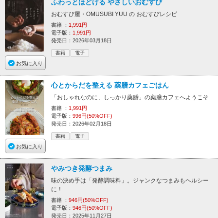
ふわっとほどける やさしいおむすび
おむすび屋・OMUSUBI YUU の おむすびレシピ
書籍 ：
1,991円
電子版：
1,991円
発売日：2026年03月18日
書籍
電子
お気に入り
心とからだを整える 薬膳カフェごはん
「おしゃれなのに、しっかり薬膳」の薬膳カフェへようこそ
書籍 ：
1,991円
電子版：
996円(50%OFF)
発売日：2026年02月18日
書籍
電子
お気に入り
やみつき発酵つまみ
味の決め手は「発酵調味料」。ジャンクなつまみもヘルシー
に！
書籍 ：
946円(50%OFF)
電子版：
946円(50%OFF)
発売日：2025年11月27日