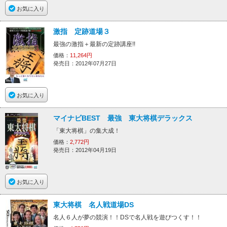
お気に入り
激指 定跡道場３
最強の激指＋最新の定跡講座!!
価格：
11,264円
発売日：2012年07月27日
お気に入り
マイナビBEST 最強 東大将棋デラックス
「東大将棋」の集大成！
価格：
2,772円
発売日：2012年04月19日
お気に入り
東大将棋 名人戦道場DS
名人６人が夢の競演！！DSで名人戦を遊びつくす！！