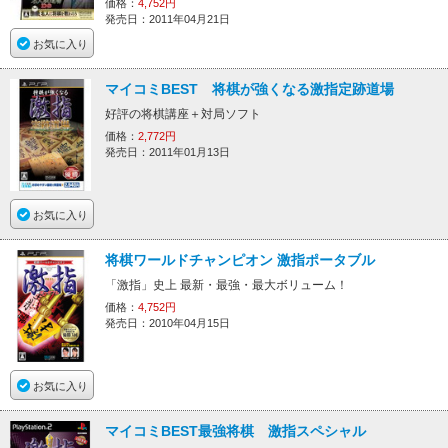
価格：
4,752円
発売日：2011年04月21日
お気に入り
マイコミBEST 将棋が強くなる激指定跡道場
好評の将棋講座＋対局ソフト
価格：
2,772円
発売日：2011年01月13日
お気に入り
将棋ワールドチャンピオン 激指ポータブル
「激指」史上 最新・最強・最大ボリューム！
価格：
4,752円
発売日：2010年04月15日
お気に入り
マイコミBEST最強将棋 激指スペシャル