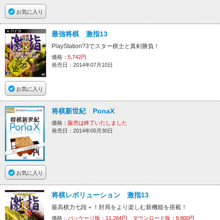
お気に入り
最強将棋 激指13
PlayStation?3でスター棋士と真剣勝負！
価格：
5,742円
発売日：2014年07月10日
お気に入り
将棋新世紀 PonaX
価格：
販売は終了いたしました
発売日：2014年05月30日
お気に入り
将棋レボリューション 激指13
最高棋力七段＋！対局をより楽しむ新機能を搭載！
価格：
パッケージ版：11,264円 ダウンロード版：8,800円