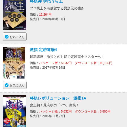
将棋神 やねうら王
プロ棋士をも凌駕する異次元の強さ
価格：
11,264円
発売日：2018年08月31日
お気に入り
激指 定跡道場4
最新講座＋激指との対局で定跡完全マスターへ！
価格：
パッケージ版：5,632円 ダウンロード版：10,165円
発売日：2017年07月14日
お気に入り
将棋レボリューション 激指14
史上初！最高棋力「Pro」実装！
価格：
パッケージ版：5,632円 ダウンロード版：8,800円
発売日：2015年11月27日