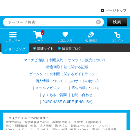
ページトップ
検索
リセット
0
カテゴリー
カート
お気に入り
会員登録
ログイン
関連サイト
編集部ブログ
ショッピング
マイナビ出版
利用規約
オンライン販売について
特定商取引法に関する記載
ゲームソフトの利用に関するガイドライン
｜
個人情報について
このサイトの使い方
メールマガジン
広告出稿について
よくあるご質問
お問い合わせ
PURCHASE GUIDE (ENGLISH)
マイナビグループの関連サイト
学生の就活
留学経験者の就活
看護学生向け
医学生・研修医向け
独立・開業情報
転職・求人情報
海外求人
転職エージェント
アルバイト
パート
ミドル・シニアの求人
福祉・介護の転職／パート
高校生の進路情報