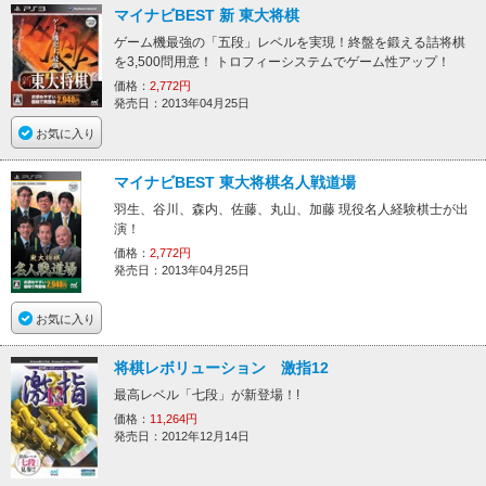
マイナビBEST 新 東大将棋
ゲーム機最強の「五段」レベルを実現！終盤を鍛える詰将棋
を3,500問用意！ トロフィーシステムでゲーム性アップ！
価格：
2,772円
発売日：2013年04月25日
お気に入り
マイナビBEST 東大将棋名人戦道場
羽生、谷川、森内、佐藤、丸山、加藤 現役名人経験棋士が出
演！
価格：
2,772円
発売日：2013年04月25日
お気に入り
将棋レボリューション 激指12
最高レベル「七段」が新登場！!
価格：
11,264円
発売日：2012年12月14日