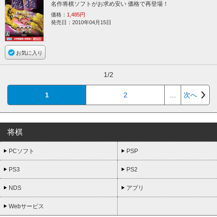
名作将棋ソフトがお求め安い 価格で再登場！
価格：
1,485円
発売日：2010年04月15日
お気に入り
1/2
1
2
…
次へ
将棋
PCソフト
PSP
PS3
PS2
NDS
アプリ
Webサービス