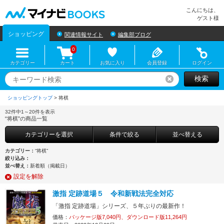
マイナビBOOKS
こんにちは、
ゲスト様
ショッピング
関連情報サイト
編集部ブログ
0
カテゴリー
カート
お気に入り
会員登録
ログイン
検索
リセット
ショッピングトップ
>
32件中1～20件を表示
“将棋”の商品一覧
カテゴリーを選択
条件で絞る
並べ替える
カテゴリー：
“将棋”
絞り込み：
並べ替え：
新着順（掲載日）
設定を解除
激指 定跡道場５ 令和新戦法完全対応
「激指 定跡道場」シリーズ、５年ぶりの最新作！
価格：
パッケージ版7,040円、ダウンロード版11,264円