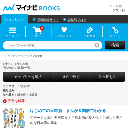
マイナビBOOKS
こんにちは、
ゲスト様
ショッピング
関連情報サイト
編集部ブログ
0
カテゴリー
カート
お気に入り
会員登録
ログイン
検索
リセット
ショッピングトップ
>
4件中1～4件を表示
“読み物”の書籍一覧
カテゴリーを選択
条件で絞る
並べ替える
カテゴリー：
“読み物”
絞り込み：
並べ替え：
新着順（掲載日）
設定を解除
はじめての日本酒 まんが＆図解でわかる
初デートは異世界居酒屋！？日本酒が擬人化！？楽しく実用
的な日本酒の基本