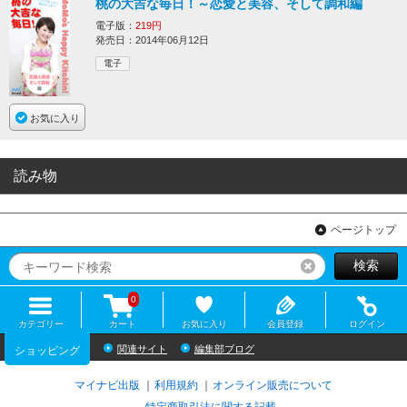
桃の大吉な毎日！～恋愛と美容、そして調和編
電子版：
219円
発売日：2014年06月12日
電子
お気に入り
読み物
ページトップ
検索
リセット
0
カテゴリー
カート
お気に入り
会員登録
ログイン
関連サイト
編集部ブログ
ショッピング
マイナビ出版
利用規約
オンライン販売について