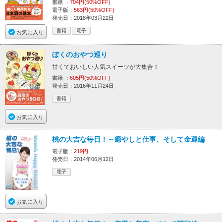
書籍 ：
704円(50%OFF)
電子版：
563円(50%OFF)
発売日：2018年03月22日
書籍
電子
お気に入り
ぼくのおやつ巡り
甘くておいしい人気スイーツが大集合！
書籍 ：
605円(50%OFF)
発売日：2016年11月24日
書籍
お気に入り
桃の大吉な毎日！～癒やしと仕事、そして金運編
電子版：
219円
発売日：2014年06月12日
電子
お気に入り