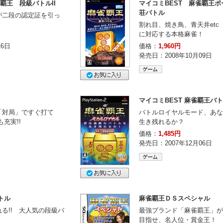
覇王 段級バトルII
マイコミBEST 麻雀覇王
荘バトル
が二段の認定証を引っ
割れ目、焼き鳥、青天井etc
に対応する本格麻雀！
16日
価格：
1,960円
発売日：2008年10月09日
マイコミBEST 麻雀覇王バ
「対局」ですぐ打て
バトルロイヤルモード、あな
充実!!
生き残れるか？
価格：
1,485円
発売日：2007年12月06日
トル
麻雀覇王ＤＳスペシャル
る!! 大人気の段級バ
最強ブランド「麻雀覇王」が
目指せ、名人位・賞金王！