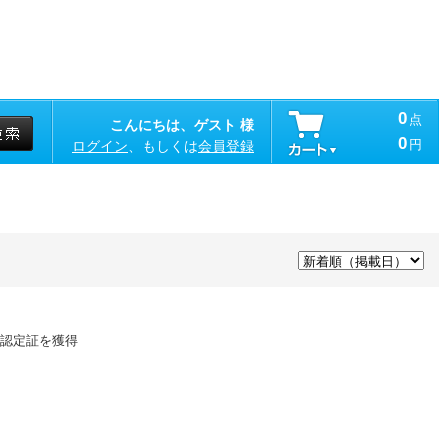
0
点
こんにちは、ゲスト 様
0
円
ログイン
、もしくは
会員登録
認定証を獲得