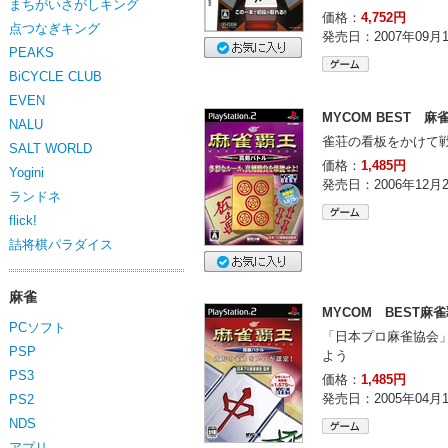
まちがいさがしキング
価格：
4,752円
点つなぎキング
発売日：2007年09月
PEAKS
BiCYCLE CLUB
EVEN
MYCOM BEST 
NALU
雀荘の看板をかけて
SALT WORLD
価格：
1,485円
Yogini
発売日：2006年12月
ランドネ
flick!
詰将棋パラダイス
麻雀
MYCOM BEST麻
PCソフト
「日本プロ麻雀協会
PSP
よう
PS3
価格：
1,485円
発売日：2005年04月
PS2
NDS
アプリ