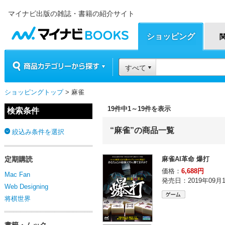
マイナビ出版の雑誌・書籍の紹介サイト
マイナビBOOKS
ショッピング
商品カテゴリーから探す
すべて
ショッピングトップ
> 麻雀
19件中1～19件を表示
検索条件
“麻雀”の商品一覧
絞込み条件を選択
定期購読
麻雀AI革命 爆打
価格：
6,688円
Mac Fan
発売日：2019年09月
Web Designing
将棋世界