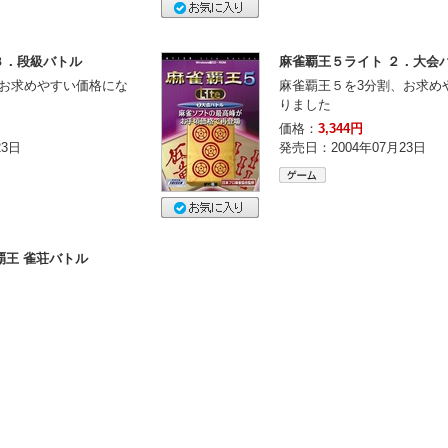
３．段級バトル
麻雀覇王５ライト ２．大会
、お求めやすい価格にな
麻雀覇王５を3分割、お求め
りました
価格：
3,344円
23日
発売日：2004年07月23日
雀覇王 雀荘バトル