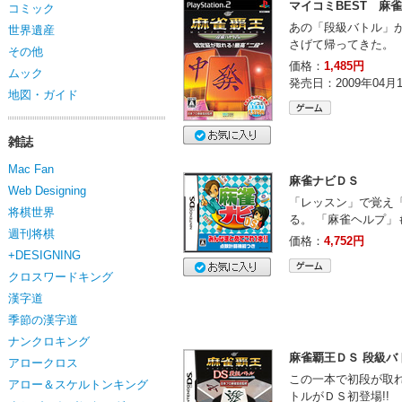
マイコミBEST 麻雀
コミック
あの「段級バトル」
世界遺産
さげて帰ってきた。
その他
価格：
1,485円
ムック
発売日：2009年04月
地図・ガイド
雑誌
Mac Fan
麻雀ナビＤＳ
Web Designing
「レッスン」で覚え
将棋世界
る。 「麻雀ヘルプ」も
週刊将棋
価格：
4,752円
+DESIGNING
クロスワードキング
漢字道
季節の漢字道
ナンクロキング
麻雀覇王ＤＳ 段級バ
アロークロス
この一本で初段が取れ
アロー＆スケルトンキング
トルがＤＳ初登場!!