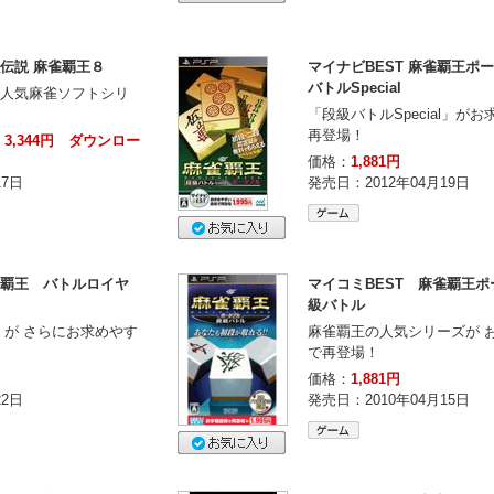
強伝説 麻雀覇王８
マイナビBEST 麻雀覇王ポ
バトルSpecial
対応】人気麻雀ソフトシリ
「段級バトルSpecial」が
再登場！
3,344円 ダウンロー
価格：
1,881円
17日
発売日：2012年04月19日
雀覇王 バトルロイヤ
マイコミBEST 麻雀覇王
級バトル
が さらにお求めやす
麻雀覇王の人気シリーズが 
で再登場！
価格：
1,881円
22日
発売日：2010年04月15日