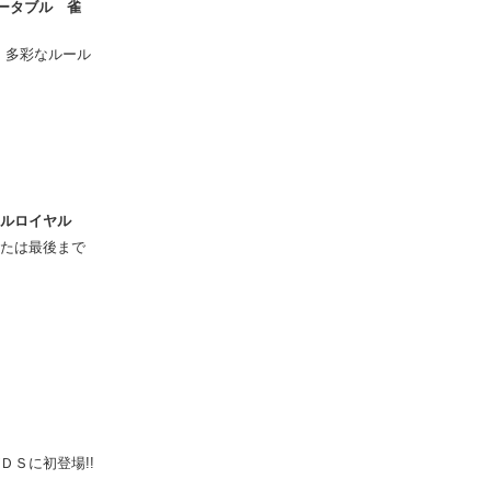
ポータブル 雀
 多彩なルール
トルロイヤル
たは最後まで
ＤＳに初登場!!