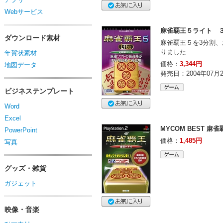
Webサービス
麻雀覇王５ライト 
ダウンロード素材
麻雀覇王５を3分割
りました
年賀状素材
価格：
3,344円
地図データ
発売日：2004年07月
ビジネステンプレート
Word
Excel
MYCOM BEST 麻
PowerPoint
価格：
1,485円
写真
グッズ・雑貨
ガジェット
映像・音楽