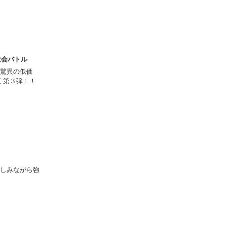
 大会バトル
驚異の低価
王 第３弾！！
しみながら強