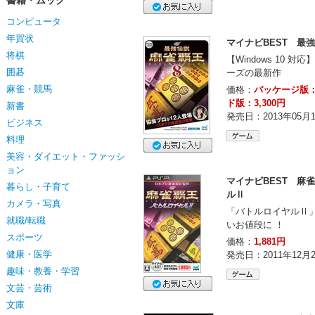
書籍・ムック
コンピュータ
年賀状
マイナビBEST 最
将棋
【Windows 10 
囲碁
ーズの最新作
麻雀・競馬
価格：
パッケージ版：
ド版：3,300円
新書
発売日：2013年05月
ビジネス
料理
美容・ダイエット・ファッシ
ョン
マイナビBEST 麻
暮らし・子育て
ルⅡ
カメラ・写真
「バトルロイヤルⅡ」
就職/転職
いお値段に ！
スポーツ
価格：
1,881円
健康・医学
発売日：2011年12月
趣味・教養・学習
文芸・芸術
文庫