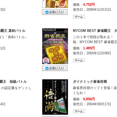
価格：
4,752円
13日
発売日：2006年12月21日
麻雀覇王 真剣バトル
MYCOM BEST 麻雀覇王
戦う「真剣バトル」
この１本で初段が取れる！ 
格、MYCOM BEST 麻雀覇
21日
価格：
1,485円
発売日：2005年12月08日
雀覇王 段級バトル
ダイナミック麻雀倍満
」の認定書をゲットし
麻雀界待望のソフト登場！楽
くなれ！
価格：
9,856円
14日
発売日：2004年09月17日